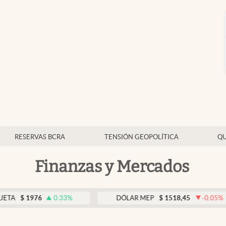
RESERVAS BCRA
TENSIÓN GEOPOLÍTICA
QU
Finanzas y Mercados
76
0.33
%
DÓLAR MEP
$
1518,45
-0.05
%