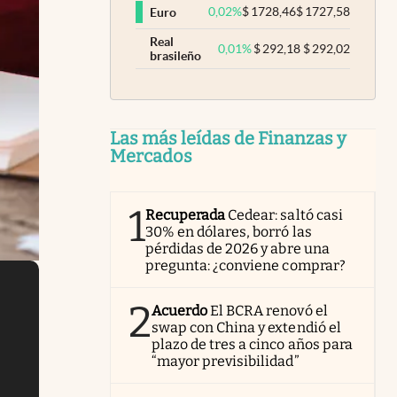
0,02
%
$
1728,46
$
1727,58
Euro
Real
0,01
%
$
292,18
$
292,02
brasileño
Las más leídas de Finanzas y
Mercados
1
Recuperada
Cedear: saltó casi
30% en dólares, borró las
pérdidas de 2026 y abre una
pregunta: ¿conviene comprar?
2
Acuerdo
El BCRA renovó el
swap con China y extendió el
plazo de tres a cinco años para
“mayor previsibilidad”