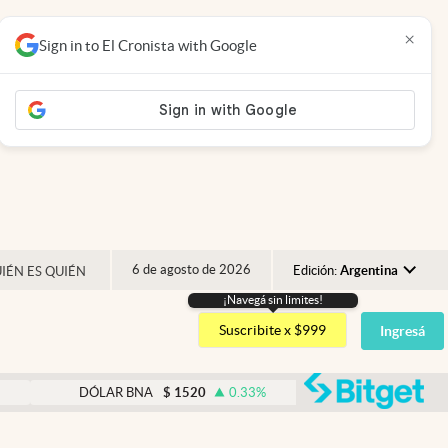
×
Sign in to El Cronista with Google
6 de agosto de 2026
Edición:
Argentina
IÉN ES QUIÉN
¡Navegá sin limites!
Argentina
Suscribite x $999
Ingresá
España
México
abre
DÓLAR BNA
$
1520
0.33
%
DÓLAR BLUE
$
1540
USA
Colombia