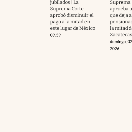
jubilados | La
Suprema 
Suprema Corte
aprueba 
aprobó disminuir el
que deja a
pago a la mitad en
pensionad
este lugar de México
la mitad d
Zacateca
09:39
domingo, 02
2026