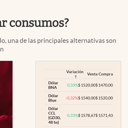
Uruguay
tar consumos?
, una de las principales alternativas son
ón
Variación
Venta
Compra
Dólar
0,33
%
$
1520,00
$
1470,00
BNA
Dólar
-0,32
%
$
1540,00
$
1520,00
Blue
Dólar
CCL
0,33
%
$
1578,67
$
1571,43
(GD30,
48 hs)