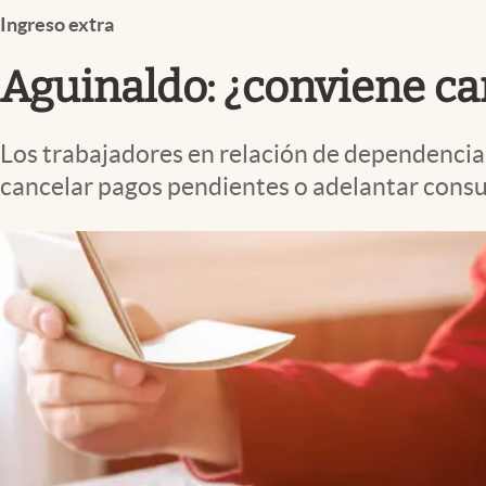
Infotechnology
Ingreso extra
Clase
Aguinaldo: ¿conviene c
Clima
Mundial 2026
Los trabajadores en relación de dependencia 
Eventos Corporativos
cancelar pagos pendientes o adelantar consu
El Cronista Studio
Mediakit
abre en nueva pestaña