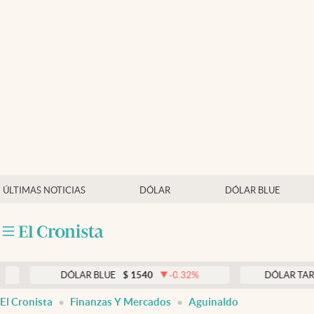
Últimas noticias
Dólar
Members
Economía y Política
Finanzas y Mercados
Mercados Online
ÚLTIMAS NOTICIAS
DÓLAR
DÓLAR BLUE
Negocios
Columnistas
Otras secciones
DÓLAR BLUE
$
1540
-0.32
%
DÓLAR TARJETA
$
19
Apertura
El Cronista
Finanzas Y Mercados
Aguinaldo