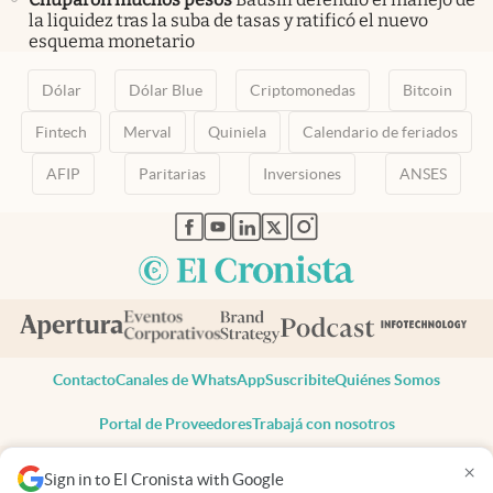
la liquidez tras la suba de tasas y ratificó el nuevo
esquema monetario
Dólar
Dólar Blue
Criptomonedas
Bitcoin
Fintech
Merval
Quiniela
Calendario de feriados
AFIP
Paritarias
Inversiones
ANSES
abre en nueva pestaña
abre en nueva pestaña
abre en nueva pestaña
abre en nueva pestaña
abre en nueva pestaña
Contacto
Canales de WhatsApp
Suscribite
Quiénes Somos
Portal de Proveedores
Trabajá con nosotros
Copyright 2025 cronista.com
×
Sign in to El Cronista with Google
Todos los derechos reservados