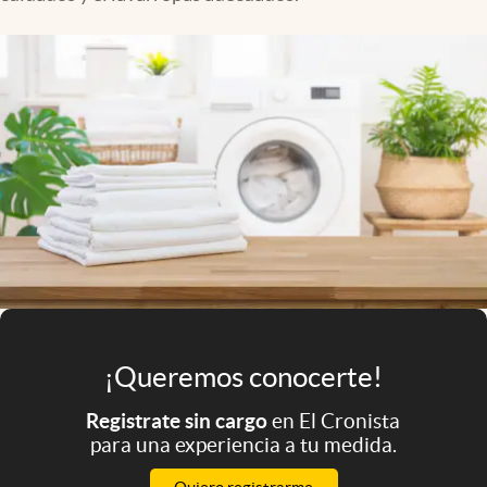
Infotechnology
Clase
Clima
Mundial 2026
Eventos Corporativos
El Cronista Studio
Mediakit
abre en nueva pestaña
Argentina
¡Queremos conocerte!
Registrate sin cargo
en El Cronista
para una experiencia a tu medida.