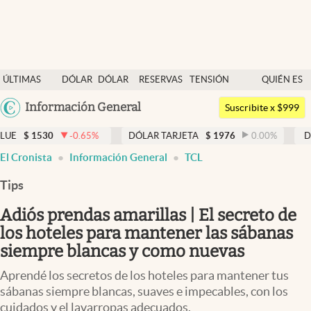
Últimas noticias
ÚLTIMAS
DÓLAR
DÓLAR
RESERVAS
TENSIÓN
QUIÉN ES
Dólar
NOTICIAS
BLUE
BCRA
GEOPOLÍTICA
QUIÉN
Argentina
Información General
Members
Suscribite x $999
España
Economía y Política
-0.65
%
DÓLAR TARJETA
$
1976
0.00
%
DÓLAR MEP
$
15
México
El Cronista
Información General
TCL
Finanzas y Mercados
USA
Tips
Mercados Online
Colombia
Uruguay
Adiós prendas amarillas | El secreto de
Negocios
los hoteles para mantener las sábanas
Columnistas
siempre blancas y como nuevas
Otras secciones
Aprendé los secretos de los hoteles para mantener tus
sábanas siempre blancas, suaves e impecables, con los
Apertura
cuidados y el lavarropas adecuados.