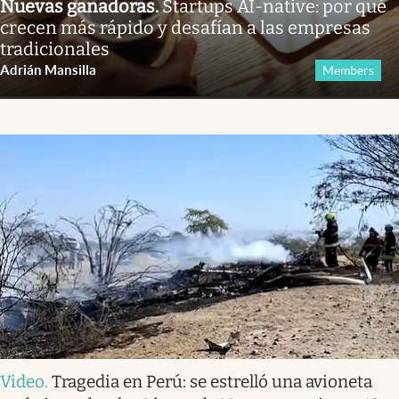
Nuevas ganadoras
.
Startups AI-native: por qué
crecen más rápido y desafían a las empresas
tradicionales
Adrián Mansilla
Members
Video
.
Tragedia en Perú: se estrelló una avioneta