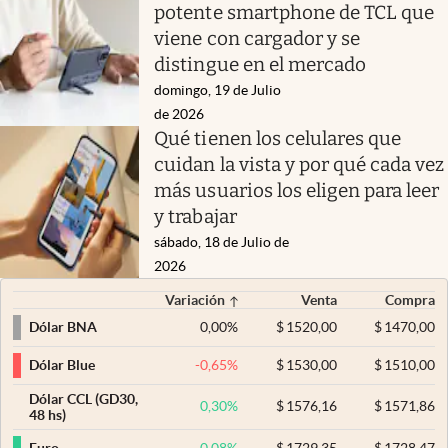
potente smartphone de TCL que
viene con cargador y se
distingue en el mercado
domingo, 19 de Julio
de 2026
Qué tienen los celulares que
cuidan la vista y por qué cada vez
más usuarios los eligen para leer
y trabajar
sábado, 18 de Julio de
2026
Variación
Venta
Compra
0,00
%
$
1520,00
$
1470,00
Dólar BNA
-0,65
%
$
1530,00
$
1510,00
Dólar Blue
Dólar CCL (GD30,
0,30
%
$
1576,16
$
1571,86
48 hs)
0,08
%
$
1729,35
$
1728,47