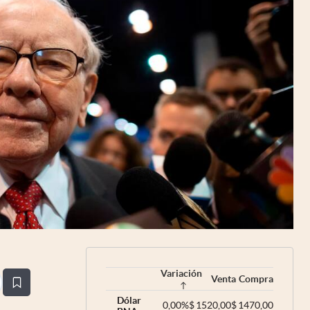
Uruguay
Variación
Venta
Compra
estaña
Dólar
0,00
%
$
1520,00
$
1470,00