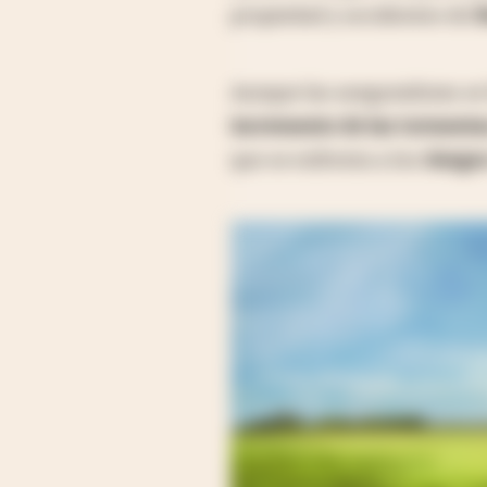
propiedad y accidentes de
B
Aunque las aseguradoras se 
incremento de las tormenta
que se enfrenta a los
riesgos