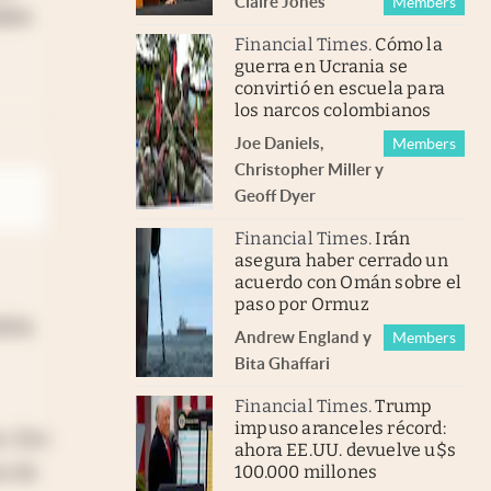
Claire Jones
Members
bles
Financial Times
.
Cómo la
guerra en Ucrania se
convirtió en escuela para
los narcos colombianos
Joe Daniels
,
Members
Christopher Miller
y
Geoff Dyer
Financial Times
.
Irán
asegura haber cerrado un
acuerdo con Omán sobre el
paso por Ormuz
dría
Andrew England
y
Members
Bita Ghaffari
Financial Times
.
Trump
impuso aranceles récord:
s. Eso
ahora EE.UU. devuelve u$s
s de
100.000 millones