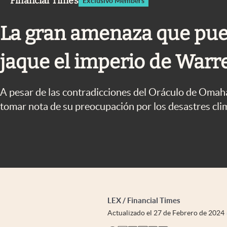
Financial Times
Exclusivo Members
Infotechnology
Clase
La gran amenaza que pu
Clima
jaque el imperio de Warr
Mundial 2026
Eventos Corporativos
A pesar de las contradicciones del Oráculo de Omaha
El Cronista Studio
tomar nota de su preocupación por los desastres cli
Mediakit
abre en nueva pestaña
LEX / Financial Times
Actualizado el
27 de Febrero de 2024