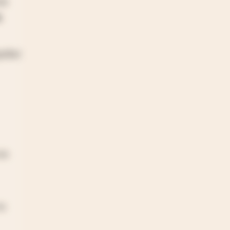
os
s
.
uidar
en
su