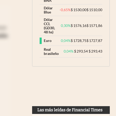
BNA
Dólar
-0,65
%
$
1530,00
$
1510,00
Blue
Dólar
CCL
0,30
%
$
1576,16
$
1571,86
nor
(GD30,
48 hs)
aha
0,04
%
$
1728,75
$
1727,87
Euro
Real
0,04
%
$
293,54
$
293,43
brasileño
Las más leídas de Financial Times