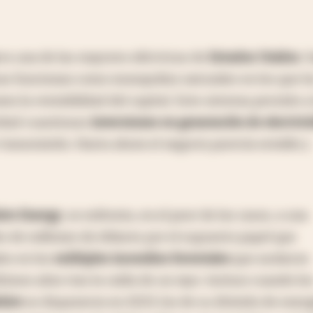
es una de las mayores eléctricas de
Estados Unidos
. 
sas funcionan como monopolios naturales en los que l
n la rentabilidad del capital. Este sistema permite a 
idad cuantiosas
inversiones en generación de electric
 transmisión. Hasta ahora el negocio parecía estable y
ire Energy
, se enfrenta, en el peor de los casos, a una
es de millones de dólares por el supuesto papel que
es en los
múltiples incendios forestales
que asolaron
timos años tras la caída de un rayo. Incluso cuando lo
hire
se dispararon en 2023, los de su división de ener