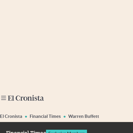
Últimas noticias
Dólar
Members
Economía y Política
Finanzas y Mercados
Mercados Online
Negocios
Columnistas
Otras secciones
El Cronista
Financial Times
Warren Buffett
Apertura