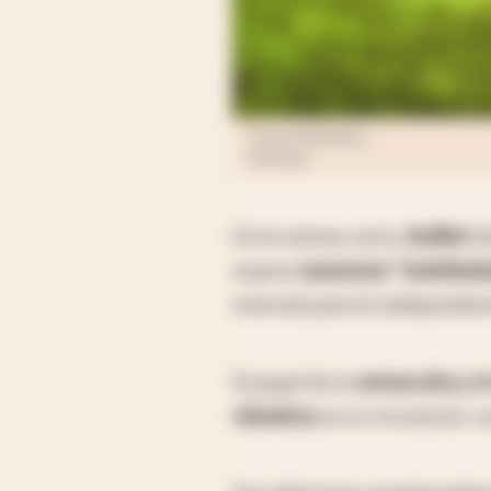
Fuente: iStockphoto
leolintang
En la misma carta,
Buffett
de
espera
mantener "indefinid
esencial para la independen
El papel de la
extracción y e
climática
no se reconoció, c