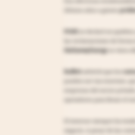
Dos eléctricas estadounide
últimos años a graves
proble
PG&E
se declaró en quiebra 
las reclamaciones de forma 
Hathaway
Energy
se viera ob
Buffett
advirtió que los
cost
pueden ser tan enormes, que 
empresas del sector privado
operadores para llenar el va
El inversor siempre ha teni
negocio. A pesar de las cont