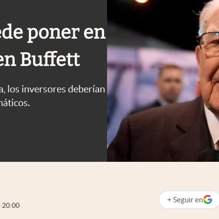
ede poner en
en Buffett
, los inversores deberían
máticos.
+
Seguir
en
abre en nueva p
20:00