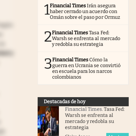
1
Financial Times
Irán asegura
haber cerrado un acuerdo con
Omán sobre el paso por Ormuz
Según
2
Financial Times
Tasa Fed:
os
Warsh se enfrenta al mercado
la
y redobla su estrategia
idad y
3
Financial Times
Cómo la
guerra en Ucrania se convirtió
en escuela para los narcos
colombianos
Destacadas de hoy
Financial Times
.
Tasa Fed:
Warsh se enfrenta al
s
mercado y redobla su
estrategia
gía