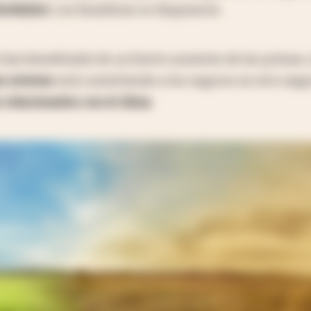
erkshire
. Los beneficios se dispararon.
han beneficiado de un fuerte aumento de las primas, 
s severas
está convirtiendo a los seguros en otro nego
 relacionados con el clima
.