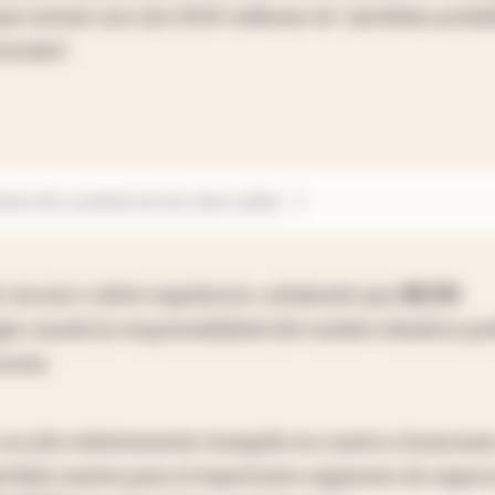
ue incluía casi u$s 2000 millones de "pérdidas proba
stales".
lave de su éxito en los mercados
 rescate o alivio regulatorio, señalando que
EE.UU.
ía cuando la responsabilidad del cambio climático po
saria.
un año relativamente tranquilo en cuanto a huracane
pérdida masiva para el importante segmento de seguro