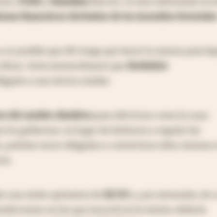
nses,
PG&E
y
Hawaiian
Electric, se han enfrentado en l
mas financieros derivados de los incendios forestale
y es posible que HE tenga que hacer lo mismo para liq
eficaz. Sería extraordinario que
Berkshire
ligada a una táctica similar.
os del cambio climático
para eléctricas como la suya
los gobiernos, en lugar de limitarse a regular las
, podrían verse obligados a convertirse ellos mismos 
cío.
do una visión optimista de
EE.UU.
y, por extensión, de 
radicciones en las que incurrió en la misiva, debería