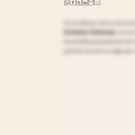
abre en nueva pestaña
abre en nueva pestaña
abre en nueva pestaña
abre en nueva pestaña
En su última carta a los acci
Berkshire Hathaway
, con s
de pérdida permanente de ca
parecía incurrir en algunas 