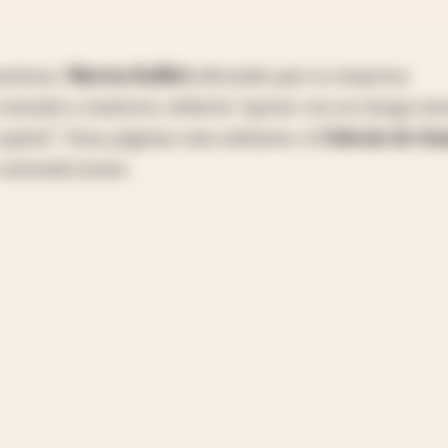
onistas,
Warren Buffett
afirmaba que su empresa
u tamaño y madurez, debería "operar con un riesgo me
pital". Unas páginas más adelante, el
Oráculo de Om
contradicciones.