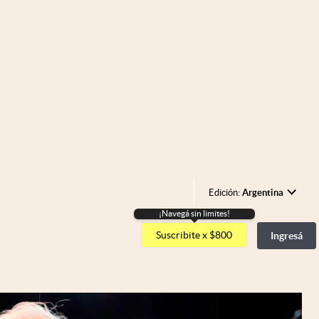
Edición:
Argentina
¡Navegá sin limites!
Argentina
Suscribite x $800
Ingresá
España
México
USA
Colombia