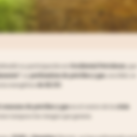
fendió su participación en
Occidental Petroleum
, qu
amente".
La
perforadora de petróleo y gas
, escribió, es
cia energética
de EE.UU.
l consumo de petróleo y gas
en el centro de la
crisis
omo tampoco los riesgos que genera.