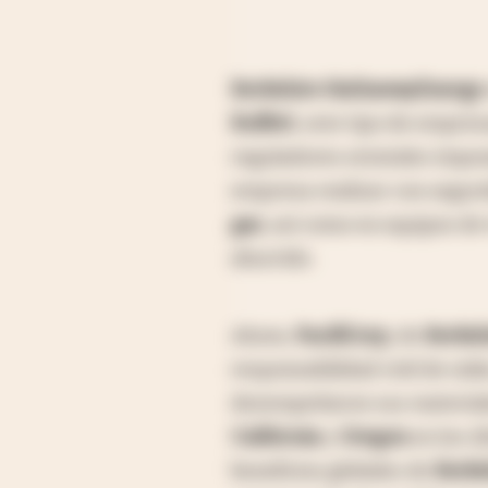
Berkshire Hathaway
Energy
Buffett
, este tipo de empre
reguladores estatales impone
empresa realizar con segur
gas
, así como en equipos de
aburrido.
Ahora,
PacifiCorp
, de
Berksh
responsabilidad civil de mil
desempeñaron sus material
California
y
Oregon
en los úl
beneficios globales de
Berks