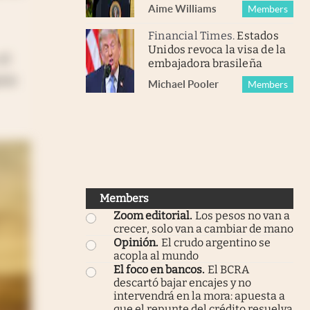
Aime Williams
Members
Financial Times
.
Estados
Unidos revoca la visa de la
el
embajadora brasileña
cio
Michael Pooler
Members
Members
Zoom editorial
.
Los pesos no van a
crecer, solo van a cambiar de mano
Opinión
.
El crudo argentino se
acopla al mundo
El foco en bancos
.
El BCRA
descartó bajar encajes y no
intervendrá en la mora: apuesta a
que el repunte del crédito resuelva