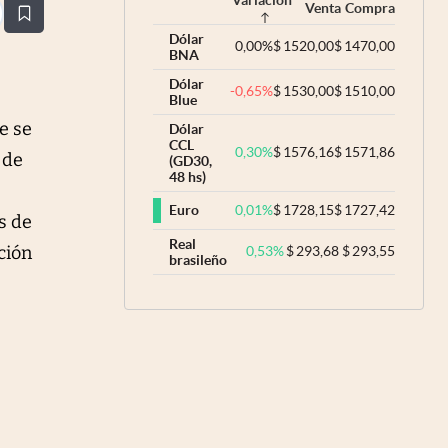
Venta
Compra
estaña
Dólar
0,00
%
$
1520,00
$
1470,00
BNA
Dólar
-0,65
%
$
1530,00
$
1510,00
Blue
e se
Dólar
CCL
0,30
%
$
1576,16
$
1571,86
 de
(GD30,
48 hs)
0,01
%
$
1728,15
$
1727,42
Euro
s de
Real
ción
0,53
%
$
293,68
$
293,55
brasileño