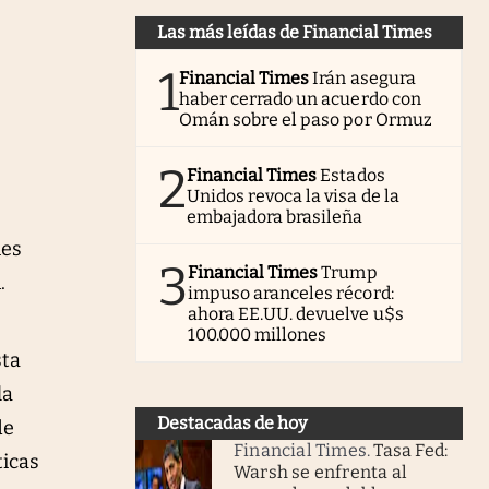
Las más leídas de Financial Times
1
Financial Times
Irán asegura
haber cerrado un acuerdo con
Omán sobre el paso por Ormuz
2
Financial Times
Estados
Unidos revoca la visa de la
embajadora brasileña
ies
3
Financial Times
Trump
.
impuso aranceles récord:
ahora EE.UU. devuelve u$s
100.000 millones
sta
la
Destacadas de hoy
de
Financial Times
.
Tasa Fed:
ticas
Warsh se enfrenta al