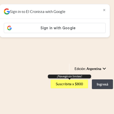
×
Sign in to El Cronista with Google
Edición:
Argentina
¡Navegá sin limites!
Argentina
Suscribite x $800
Ingresá
España
México
USA
Colombia