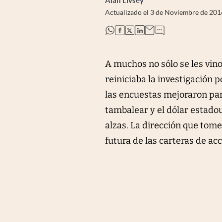
Alan Livsey
Actualizado el
3 de Noviembre de 201
abre en nueva pestaña
abre en nueva pestaña
abre en nueva pestaña
abre en nueva pestaña
A muchos no sólo se les vin
reiniciaba la investigación p
las encuestas mejoraron pa
tambalear y el dólar estado
alzas. La dirección que tome 
futura de las carteras de ac