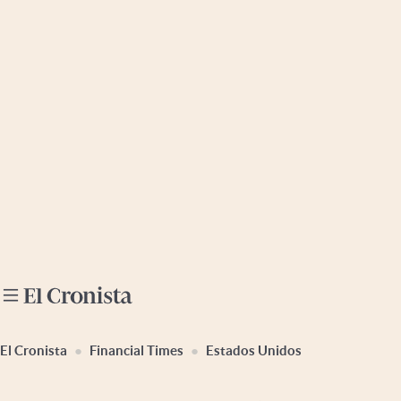
Últimas noticias
Dólar
Members
Economía y Política
Finanzas y Mercados
Mercados Online
Negocios
Columnistas
Otras secciones
El Cronista
Financial Times
Estados Unidos
Apertura