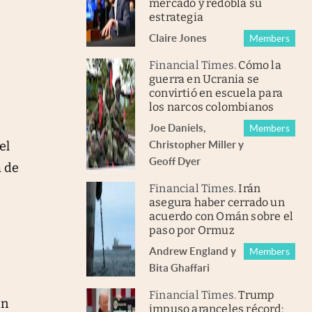
mercado y redobla su
estrategia
Claire Jones
Members
Financial Times
.
Cómo la
guerra en Ucrania se
convirtió en escuela para
los narcos colombianos
Joe Daniels
,
Members
el
Christopher Miller
y
Geoff Dyer
a de
Financial Times
.
Irán
asegura haber cerrado un
acuerdo con Omán sobre el
paso por Ormuz
Andrew England
y
Members
Bita Ghaffari
Financial Times
.
Trump
en
impuso aranceles récord: