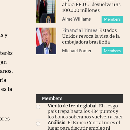
ahora EE.UU. devuelve u$s
100.000 millones
Aime Williams
Members
Financial Times
.
Estados
as y
Unidos revoca la visa de la
embajadora brasileña
Michael Pooler
Members
nterés
gan
 años,
ría
es la
Members
Viento de frente global
.
El riesgo
país trepa hasta los 434 puntos y
los bonos soberanos vuelven a caer
ores
Análisis
.
El Banco Central no es el
lugar para discutir empleo ni