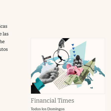
icas
e las
The
utos
abre en nuev
Financial Times
Todos los Domingos