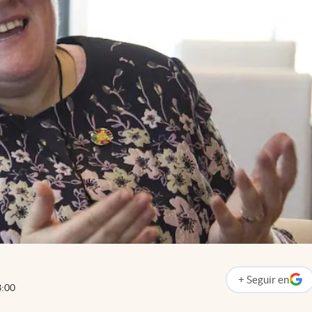
+
Seguir
en
abre en nueva p
3:00