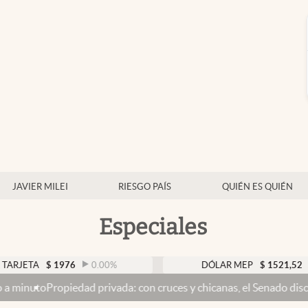
JAVIER MILEI
RIESGO PAÍS
QUIÉN ES QUIÉN
Especiales
$
1976
0.00
%
DÓLAR MEP
$
1521,52
0.23
%
iedad privada: con cruces y chicanas, el Senado discute el proyect