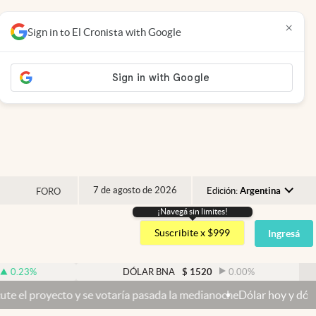
×
Sign in to El Cronista with Google
7 de agosto de 2026
Edición:
Argentina
FORO
¡Navegá sin limites!
Argentina
Suscribite x $999
Ingresá
España
México
DÓLAR BNA
$
1520
0.00
%
USA
o y se votaría pasada la medianoche
Dólar hoy y dólar blue hoy: cuá
Colombia