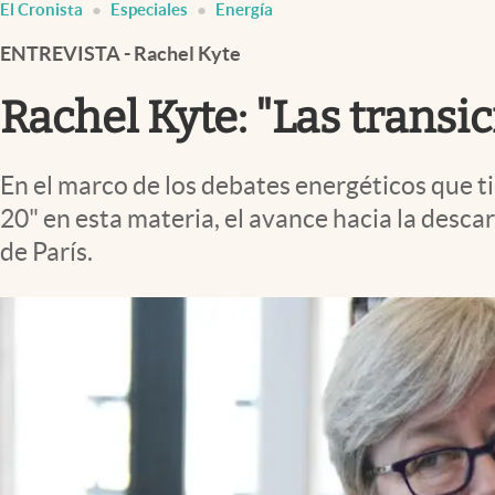
El Cronista
Especiales
Energía
Infotechnology
ENTREVISTA - Rachel Kyte
Clase
Clima
Rachel Kyte: "Las transi
Mundial 2026
Eventos Corporativos
En el marco de los debates energéticos que ti
20" en esta materia, el avance hacia la desca
El Cronista Studio
de París.
Mediakit
abre en nueva pestaña