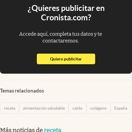
¿Quieres publicitar en
Cronista.com?
Accede aquí, completa tus datos y te
contactaremos.
abre en nueva pestaña
Quiero publicitar
Temas relacionados
receta
alimentación saludable
caldo
colágeno
España
Más noticias de
receta