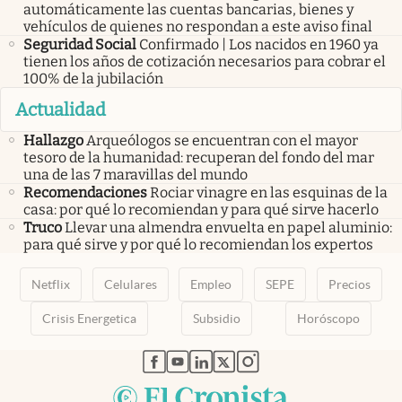
automáticamente las cuentas bancarias, bienes y
vehículos de quienes no respondan a este aviso final
Seguridad Social
Confirmado | Los nacidos en 1960 ya
tienen los años de cotización necesarios para cobrar el
100% de la jubilación
Actualidad
Hallazgo
Arqueólogos se encuentran con el mayor
tesoro de la humanidad: recuperan del fondo del mar
una de las 7 maravillas del mundo
Recomendaciones
Rociar vinagre en las esquinas de la
casa: por qué lo recomiendan y para qué sirve hacerlo
Truco
Llevar una almendra envuelta en papel aluminio:
para qué sirve y por qué lo recomiendan los expertos
Netflix
Celulares
Empleo
SEPE
Precios
Crisis Energetica
Subsidio
Horóscopo
abre en nueva pestaña
abre en nueva pestaña
abre en nueva pestaña
abre en nueva pestaña
abre en nueva pestaña