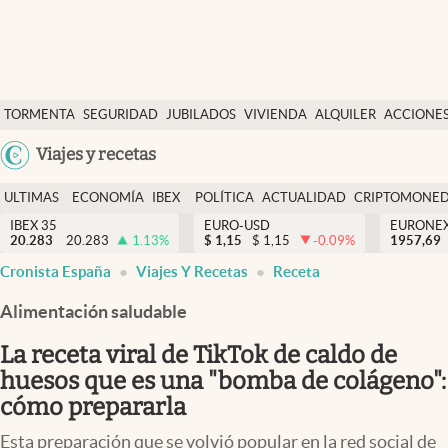
Últimas Noticias
TORMENTA
SEGURIDAD
JUBILADOS
VIVIENDA
ALQUILER
ACCIONE
Economía y finanzas
SOCIAL
Argentina
Viajes y recetas
Política
España
Actualidad
ULTIMAS
ECONOMÍA
IBEX
POLÍTICA
ACTUALIDAD
CRIPTOMONE
México
NOTICIAS
Y
Y
IBEX 35
EURO-USD
EURONE
Criptomonedas
20.283
20.283
1.13
%
$
1,15
$
1,15
-0.09
%
USA
1957,69
FINANZAS
EURO
Cronista España
Viajes Y Recetas
Receta
Colombia
España
Uruguay
Alimentación saludable
La receta viral de TikTok de caldo de
huesos que es una "bomba de colágeno":
cómo prepararla
Esta preparación que se volvió popular en la red social de