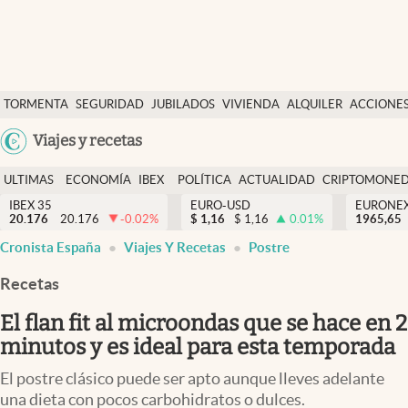
Últimas Noticias
TORMENTA
SEGURIDAD
JUBILADOS
VIVIENDA
ALQUILER
ACCIONE
Economía y finanzas
SOCIAL
Argentina
Viajes y recetas
Política
España
Actualidad
ULTIMAS
ECONOMÍA
IBEX
POLÍTICA
ACTUALIDAD
CRIPTOMONE
México
NOTICIAS
Y
Y
IBEX 35
EURO-USD
EURONE
Criptomonedas
20.176
20.176
-0.02
%
$
1,16
$
1,16
0.01
%
USA
1965,65
FINANZAS
EURO
Cronista España
Viajes Y Recetas
Postre
Colombia
España
Uruguay
Recetas
El flan fit al microondas que se hace en 2
minutos y es ideal para esta temporada
El postre clásico puede ser apto aunque lleves adelante
una dieta con pocos carbohidratos o dulces.