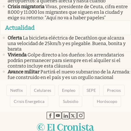
aeropuertos: a quiénes afecta y hasta cuándo
Crisis migratoria
Vivas, presidente de Ceuta, cifra entre
8.000 y 11.000 los migrantes que siguen en la ciudad y
exige su retorno: “Aquí no va a haber papeles”
Actualidad
Oferta
La bicicleta eléctrica de Decathlon que alcanza
una velocidad de 25km/h y es plegable. Buena, bonita y
barata
Vivienda
Golpe directo a los dueños: los arrendatarios
podrán permanecer para siempre en el alquiler si el
contrato incluye esta cláusula
Avance militar
Partirá el nuevo submarino de la Armada:
fue construido en el país y es un orgullo nacional
Netflix
Celulares
Empleo
SEPE
Precios
Crisis Energetica
Subsidio
Horóscopo
abre en nueva pestaña
abre en nueva pestaña
abre en nueva pestaña
abre en nueva pestaña
abre en nueva pestaña