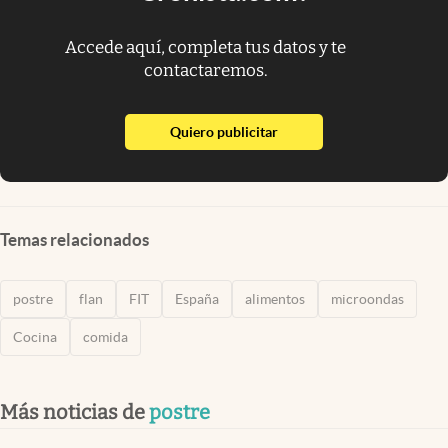
Accede aquí, completa tus datos y te
contactaremos.
abre en nueva pestaña
Quiero publicitar
Temas relacionados
postre
flan
FIT
España
alimentos
microondas
Cocina
comida
Más noticias de
postre