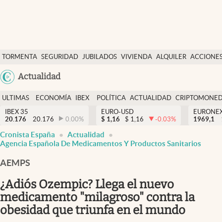
Últimas Noticias
TORMENTA
SEGURIDAD
JUBILADOS
VIVIENDA
ALQUILER
ACCIONE
Economía y finanzas
SOCIAL
Argentina
Actualidad
Política
España
Actualidad
ULTIMAS
ECONOMÍA
IBEX
POLÍTICA
ACTUALIDAD
CRIPTOMONE
México
NOTICIAS
Y
Y
IBEX 35
EURO-USD
EURONE
Criptomonedas
20.176
20.176
0.00
%
$
1,16
$
1,16
-0.03
%
USA
1969,1
FINANZAS
EURO
Cronista España
Actualidad
Colombia
España
Agencia Española De Medicamentos Y Productos Sanitarios
Uruguay
AEMPS
¿Adiós Ozempic? Llega el nuevo
medicamento "milagroso" contra la
obesidad que triunfa en el mundo