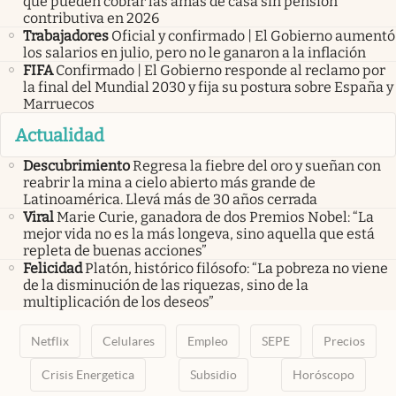
que pueden cobrar las amas de casa sin pensión
contributiva en 2026
Trabajadores
Oficial y confirmado | El Gobierno aumentó
los salarios en julio, pero no le ganaron a la inflación
FIFA
Confirmado | El Gobierno responde al reclamo por
la final del Mundial 2030 y fija su postura sobre España y
Marruecos
Actualidad
Descubrimiento
Regresa la fiebre del oro y sueñan con
reabrir la mina a cielo abierto más grande de
Latinoamérica. Llevá más de 30 años cerrada
Viral
Marie Curie, ganadora de dos Premios Nobel: “La
mejor vida no es la más longeva, sino aquella que está
repleta de buenas acciones”
Felicidad
Platón, histórico filósofo: “La pobreza no viene
de la disminución de las riquezas, sino de la
multiplicación de los deseos”
Netflix
Celulares
Empleo
SEPE
Precios
Crisis Energetica
Subsidio
Horóscopo