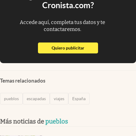
Cronista.com?
Accede aquí, completa tus datos y te
contactaremos.
abre en nueva pestaña
Quiero publicitar
Temas relacionados
pueblos
escapadas
viajes
España
Más noticias de
pueblos