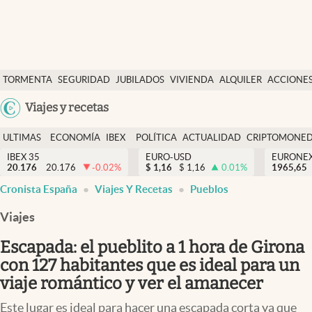
Últimas Noticias
TORMENTA
SEGURIDAD
JUBILADOS
VIVIENDA
ALQUILER
ACCIONE
Economía y finanzas
SOCIAL
Argentina
Viajes y recetas
Política
España
Actualidad
ULTIMAS
ECONOMÍA
IBEX
POLÍTICA
ACTUALIDAD
CRIPTOMONE
México
NOTICIAS
Y
Y
IBEX 35
EURO-USD
EURONE
Criptomonedas
20.176
20.176
-0.02
%
$
1,16
$
1,16
0.01
%
USA
1965,65
FINANZAS
EURO
Cronista España
Viajes Y Recetas
Pueblos
Colombia
España
Uruguay
Viajes
Escapada: el pueblito a 1 hora de Girona
con 127 habitantes que es ideal para un
viaje romántico y ver el amanecer
Este lugar es ideal para hacer una escapada corta ya que