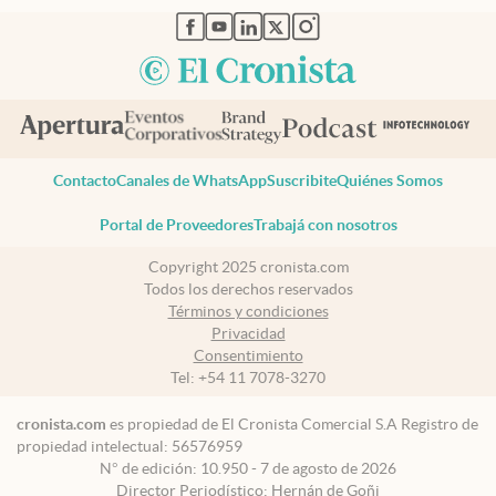
abre en nueva pestaña
abre en nueva pestaña
abre en nueva pestaña
abre en nueva pestaña
abre en nueva pestaña
Contacto
Canales de WhatsApp
Suscribite
Quiénes Somos
Portal de Proveedores
Trabajá con nosotros
Copyright 2025 cronista.com
Todos los derechos reservados
Términos y condiciones
Privacidad
Consentimiento
Tel:
+54 11 7078-3270
cronista.com
es propiedad de El Cronista Comercial S.A Registro de
propiedad intelectual: 56576959
N° de edición: 10.950 - 7 de agosto de 2026
Director Periodístico: Hernán de Goñi