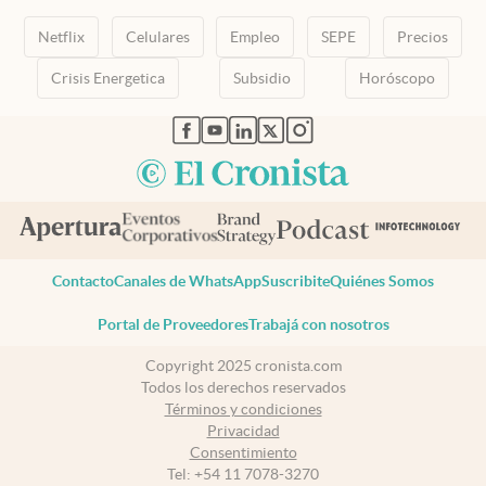
Netflix
Celulares
Empleo
SEPE
Precios
Crisis Energetica
Subsidio
Horóscopo
abre en nueva pestaña
abre en nueva pestaña
abre en nueva pestaña
abre en nueva pestaña
abre en nueva pestaña
Contacto
Canales de WhatsApp
Suscribite
Quiénes Somos
Portal de Proveedores
Trabajá con nosotros
Copyright 2025 cronista.com
Todos los derechos reservados
Términos y condiciones
Privacidad
Consentimiento
Tel:
+54 11 7078-3270