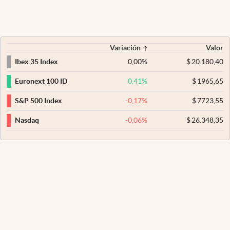
Variación
Valor
0,00
%
$
20.180,40
Ibex 35 Index
0,41
%
$
1965,65
Euronext 100 ID
-0,17
%
$
7723,55
S&P 500 Index
-0,06
%
$
26.348,35
Nasdaq