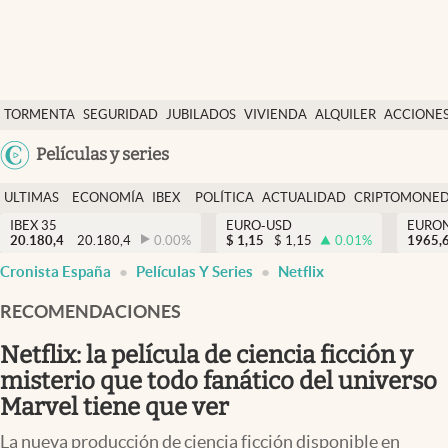
Últimas Noticias
TORMENTA
SEGURIDAD
JUBILADOS
VIVIENDA
ALQUILER
ACCIONE
Economía y finanzas
SOCIAL
Argentina
Películas y series
Política
España
Actualidad
ULTIMAS
ECONOMÍA
IBEX
POLÍTICA
ACTUALIDAD
CRIPTOMONE
México
NOTICIAS
Y
Y
IBEX 35
EURO-USD
EURO
Criptomonedas
20.180,4
20.180,4
0.00
%
$
1,15
$
1,15
0.01
%
USA
1965,
FINANZAS
EURO
Cronista España
Películas Y Series
Netflix
Colombia
España
Uruguay
RECOMENDACIONES
Netflix: la película de ciencia ficción y
misterio que todo fanático del universo
Marvel tiene que ver
La nueva producción de ciencia ficción disponible en