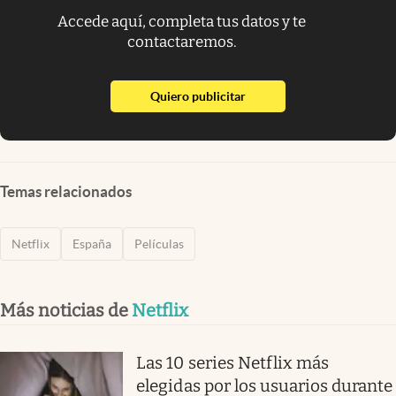
Accede aquí, completa tus datos y te
contactaremos.
abre en nueva pestaña
Quiero publicitar
Temas relacionados
Netflix
España
Películas
Más noticias de
Netflix
Las 10 series Netflix más
elegidas por los usuarios durante