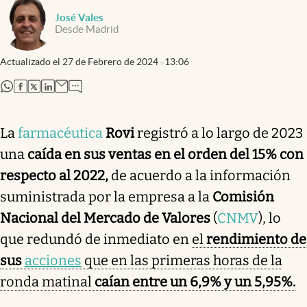
José Vales
Desde Madrid
Actualizado el
27 de Febrero de 2024
13:06
abre en nueva pestaña
abre en nueva pestaña
abre en nueva pestaña
abre en nueva pestaña
La
farmacéutica
Rovi
registró a lo largo de 2023
una
caída en sus ventas en el orden del 15% con
respecto al 2022,
de acuerdo a la información
suministrada por la empresa a la
Comisión
Nacional del Mercado de Valores
(
CNMV
), lo
que redundó de inmediato en
el
rendimiento de
sus
acciones
que en las primeras horas de la
ronda matinal
caían entre un 6,9% y un 5,95%.