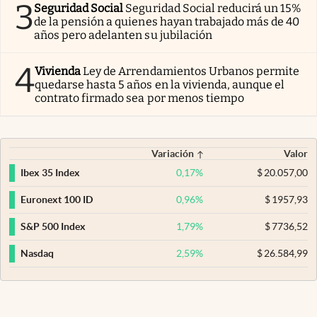
3
Seguridad Social
Seguridad Social reducirá un 15%
de la pensión a quienes hayan trabajado más de 40
años pero adelanten su jubilación
4
Vivienda
Ley de Arrendamientos Urbanos permite
quedarse hasta 5 años en la vivienda, aunque el
contrato firmado sea por menos tiempo
Variación
Valor
0,17
%
$
20.057,00
Ibex 35 Index
0,96
%
$
1957,93
Euronext 100 ID
1,79
%
$
7736,52
S&P 500 Index
2,59
%
$
26.584,99
Nasdaq