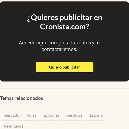
¿Quieres publicitar en
Cronista.com?
Accede aquí, completa tus datos y te
contactaremos.
abre en nueva pestaña
Quiero publicitar
Temas relacionados
mercado
bolsa
acciones
pérdidas
España
Resultados