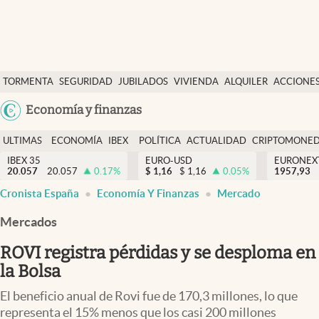
Últimas Noticias
TORMENTA
SEGURIDAD
JUBILADOS
VIVIENDA
ALQUILER
ACCIONE
Economía y finanzas
SOCIAL
Argentina
Economía y finanzas
Política
España
Actualidad
ULTIMAS
ECONOMÍA
IBEX
POLÍTICA
ACTUALIDAD
CRIPTOMONE
México
NOTICIAS
Y
Y
IBEX 35
EURO-USD
EURONEX
Criptomonedas
20.057
20.057
0.17
%
$
1,16
$
1,16
0.05
%
1957,93
USA
FINANZAS
EURO
abre en nueva pestaña
abre en nueva pestaña
abre en nueva pestaña
abre en nueva pestaña
Cronista España
Economía Y Finanzas
Mercado
Colombia
España
Uruguay
Mercados
ROVI registra pérdidas y se desploma en
la Bolsa
El beneficio anual de Rovi fue de 170,3 millones, lo que
representa el 15% menos que los casi 200 millones