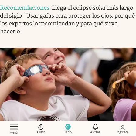
Recomendaciones
.
Llega el eclipse solar más largo
del siglo | Usar gafas para proteger los ojos: por qué
los expertos lo recomiendan y para qué sirve
hacerlo
Recomendaciones
.
Confirmado | El Gobierno
Dolar
Inicio
Alertas
Ingresar
Menú