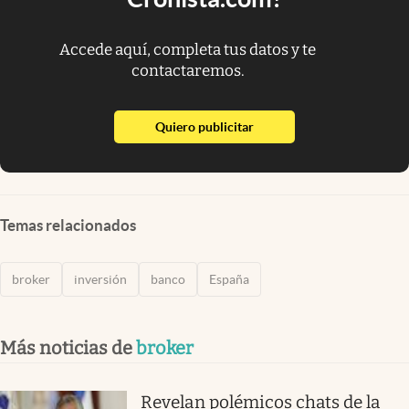
Accede aquí, completa tus datos y te
contactaremos.
abre en nueva pestaña
Quiero publicitar
Temas relacionados
broker
inversión
banco
España
Más noticias de
broker
Revelan polémicos chats de la