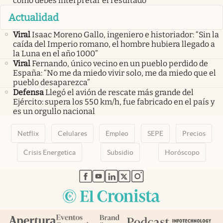
cómo debes interpretar el resultado
Actualidad
Viral
Isaac Moreno Gallo, ingeniero e historiador: “Sin la
caída del Imperio romano, el hombre hubiera llegado a
la Luna en el año 1000”
Viral
Fernando, único vecino en un pueblo perdido de
España: “No me da miedo vivir solo, me da miedo que el
pueblo desaparezca”
Defensa
Llegó el avión de rescate más grande del
Ejército: supera los 550 km/h, fue fabricado en el país y
es un orgullo nacional
Netflix
Celulares
Empleo
SEPE
Precios
Crisis Energetica
Subsidio
Horóscopo
abre en nueva pestaña
abre en nueva pestaña
abre en nueva pestaña
abre en nueva pestaña
abre en nueva pestaña