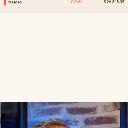
-0,06
%
$
26.348,35
Nasdaq