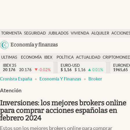
Últimas Noticias
TORMENTA
SEGURIDAD
JUBILADOS
VIVIENDA
ALQUILER
ACCIONE
Economía y finanzas
SOCIAL
Argentina
Economía y finanzas
Política
España
Actualidad
ULTIMAS
ECONOMÍA
IBEX
POLÍTICA
ACTUALIDAD
CRIPTOMONE
México
NOTICIAS
Y
Y
IBEX 35
EURO-USD
EURONE
Criptomonedas
20.176
20.176
-0.02
%
$
1,16
$
1,16
0.01
%
USA
1965,65
FINANZAS
EURO
Cronista España
Economía Y Finanzas
Broker
Colombia
España
Uruguay
Atención
Inversiones: los mejores brokers online
para comprar acciones españolas en
febrero 2024
Estos son los mejores brokers online para comprar