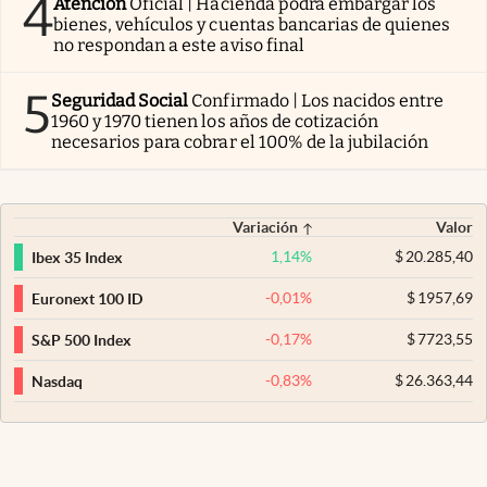
4
Atención
Oficial | Hacienda podrá embargar los
bienes, vehículos y cuentas bancarias de quienes
no respondan a este aviso final
5
Seguridad Social
Confirmado | Los nacidos entre
1960 y 1970 tienen los años de cotización
necesarios para cobrar el 100% de la jubilación
Variación
Valor
1,14
%
$
20.285,40
Ibex 35 Index
-0,01
%
$
1957,69
Euronext 100 ID
-0,17
%
$
7723,55
S&P 500 Index
-0,83
%
$
26.363,44
Nasdaq