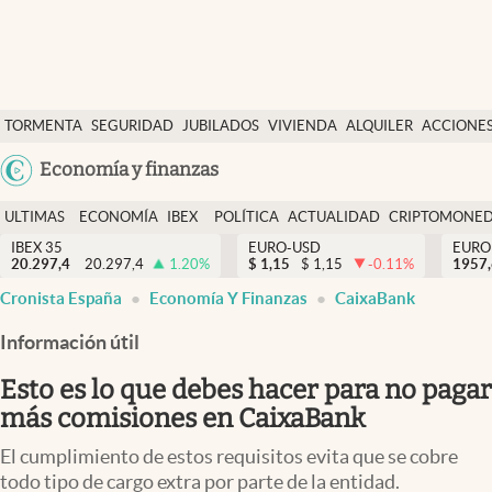
Últimas Noticias
TORMENTA
SEGURIDAD
JUBILADOS
VIVIENDA
ALQUILER
ACCIONE
Economía y finanzas
SOCIAL
Argentina
Economía y finanzas
Política
España
Actualidad
ULTIMAS
ECONOMÍA
IBEX
POLÍTICA
ACTUALIDAD
CRIPTOMONE
México
NOTICIAS
Y
Y
IBEX 35
EURO-USD
EURO
Criptomonedas
20.297,4
20.297,4
1.20
%
$
1,15
$
1,15
-0.11
%
USA
1957
FINANZAS
EURO
Cronista España
Economía Y Finanzas
CaixaBank
Colombia
España
Uruguay
Información útil
Esto es lo que debes hacer para no pagar
más comisiones en CaixaBank
El cumplimiento de estos requisitos evita que se cobre
todo tipo de cargo extra por parte de la entidad.