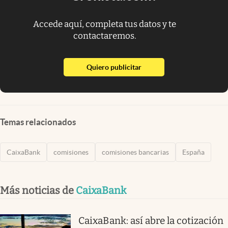
Accede aquí, completa tus datos y te
contactaremos.
abre en nueva pestaña
Quiero publicitar
Temas relacionados
CaixaBank
comisiones
comisiones bancarias
España
Más noticias de
CaixaBank
CaixaBank: así abre la cotización