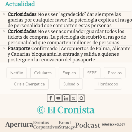
Actualidad
Curiosidades
No es ser “agradecido” dar siempre las
gracias por cualquier favor. La psicología explica el rasgo
de personalidad que comparten estas personas
Curiosidades
No es ser acumulador guardar todos los
tickets de compras. La psicología descubrió el rasgo de
personalidad que comparten millones de personas
Pasaporte
Confirmado | Aeropuertos de Palma, Alicante
y Canarias bloquearán la entrada y salida a quienes
posterguen la renovación del pasaporte
Netflix
Celulares
Empleo
SEPE
Precios
Crisis Energetica
Subsidio
Horóscopo
abre en nueva pestaña
abre en nueva pestaña
abre en nueva pestaña
abre en nueva pestaña
abre en nueva pestaña