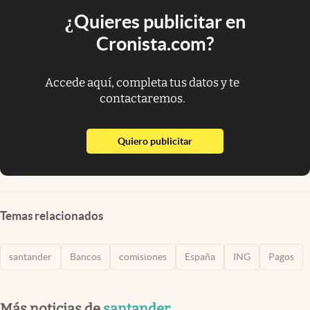
¿Quieres publicitar en
Cronista.com?
Accede aquí, completa tus datos y te
contactaremos.
abre en nueva pestaña
Quiero publicitar
Temas relacionados
santander
Bancos
comisiones
España
ING
Pagos
Más noticias de
santander