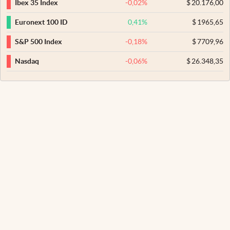
-0,02
%
$
20.176,00
Ibex 35 Index
0,41
%
$
1965,65
Euronext 100 ID
-0,18
%
$
7709,96
S&P 500 Index
-0,06
%
$
26.348,35
Nasdaq