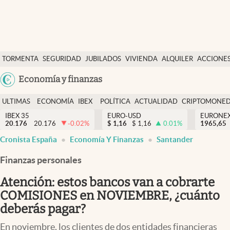
Últimas Noticias
TORMENTA
SEGURIDAD
JUBILADOS
VIVIENDA
ALQUILER
ACCIONE
Economía y finanzas
SOCIAL
Argentina
Economía y finanzas
Política
España
Actualidad
ULTIMAS
ECONOMÍA
IBEX
POLÍTICA
ACTUALIDAD
CRIPTOMONE
México
NOTICIAS
Y
Y
IBEX 35
EURO-USD
EURONE
Criptomonedas
20.176
20.176
-0.02
%
$
1,16
$
1,16
0.01
%
USA
1965,65
FINANZAS
EURO
Cronista España
Economía Y Finanzas
Santander
Colombia
España
Uruguay
Finanzas personales
Atención: estos bancos van a cobrarte
COMISIONES en NOVIEMBRE, ¿cuánto
deberás pagar?
En noviembre, los clientes de dos entidades financieras