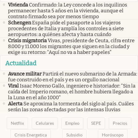
Vivienda
Confirmado: la Ley concede a los inquilinos
permanecer hasta 5 años en la vivienda, aunque el
contrato firmado sea por menos tiempo
Schengen
España pide el pasaporte a los viajeros
procedentes de Italia y amplía los controles a siete
aeropuertos: a quiénes afecta y hasta cuándo
Crisis migratoria
Vivas, presidente de Ceuta, cifra entre
8.000 y 11.000 los migrantes que siguen en la ciudad y
exige su retorno: “Aquí no va a haber papeles”
Actualidad
Avance militar
Partirá el nuevo submarino de la Armada:
fue construido en el país y es un orgullo nacional
Viral
Isaac Moreno Gallo, ingeniero e historiador: “Sin la
caída del Imperio romano, el hombre hubiera llegado a
la Luna en el año 1000”
Alerta
Se aproxima la tormenta del siglo al país. Cuáles
serán las zonas afectadas por las intensas lluvias
Netflix
Celulares
Empleo
SEPE
Precios
Crisis Energetica
Subsidio
Horóscopo