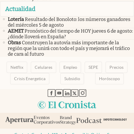
Actualidad
Lotería
Resultado del Bonoloto: los números ganadores
del miércoles 5 de agosto
AEMET
Pronóstico del tiempo de HOY jueves 6 de agosto:
¿dónde lloverá en España?
Obras
Construyen la autovía más importante de la
región que la unirá con todo el país y mejorará el tráfico
de cara al futuro
Netflix
Celulares
Empleo
SEPE
Precios
Crisis Energetica
Subsidio
Horóscopo
abre en nueva pestaña
abre en nueva pestaña
abre en nueva pestaña
abre en nueva pestaña
abre en nueva pestaña