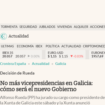
Últimas Noticias
TORMENTA
SEGURIDAD
JUBILADOS
VIVIENDA
ALQUILER
ACCIONE
Economía y finanzas
SOCIAL
Argentina
Actualidad
Política
España
Actualidad
ULTIMAS
ECONOMÍA
IBEX
POLÍTICA
ACTUALIDAD
CRIPTOMONE
México
NOTICIAS
Y
Y
IBEX 35
EURO-USD
EURONE
Criptomonedas
20.057
20.057
0.00
%
$
1,15
$
1,15
-0.03
%
USA
1957,69
FINANZAS
EURO
Cronista España
Actualidad
Galicia
Colombia
España
Uruguay
Decisión de Rueda
No más vicepresidencias en Galicia:
cómo será el nuevo Gobierno
Alfonso Rueda (PP) ha jurado su cargo como presidente de
la Xunta de Galicia este sábado y la Xunta anunció