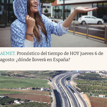
AEMET
.
Pronóstico del tiempo de HOY jueves 6 de
agosto: ¿dónde lloverá en España?