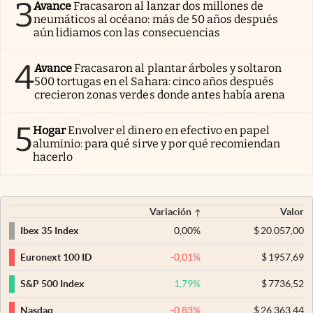
3
Avance
Fracasaron al lanzar dos millones de
neumáticos al océano: más de 50 años después
aún lidiamos con las consecuencias
4
Avance
Fracasaron al plantar árboles y soltaron
500 tortugas en el Sahara: cinco años después
crecieron zonas verdes donde antes había arena
5
Hogar
Envolver el dinero en efectivo en papel
aluminio: para qué sirve y por qué recomiendan
hacerlo
Variación
Valor
0,00
%
$
20.057,00
Ibex 35 Index
-0,01
%
$
1957,69
Euronext 100 ID
1,79
%
$
7736,52
S&P 500 Index
-0,83
%
$
26.363,44
Nasdaq