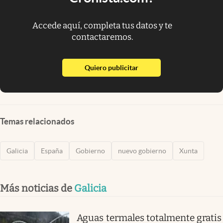
Accede aquí, completa tus datos y te
contactaremos.
abre en nueva pestaña
Quiero publicitar
Temas relacionados
Galicia
España
Gobierno
nuevo gobierno
Xunta
Más noticias de
Galicia
Aguas termales totalmente gratis