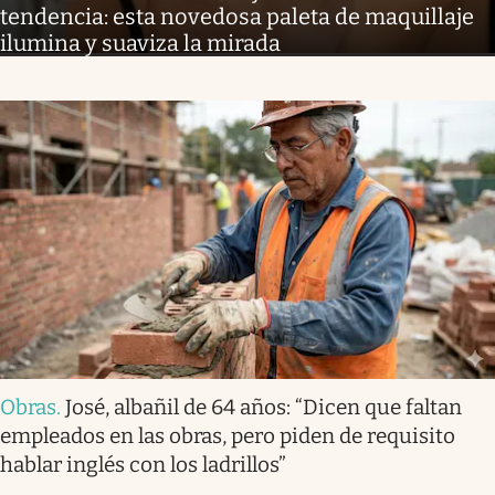
tendencia: esta novedosa paleta de maquillaje
ilumina y suaviza la mirada
Obras
.
José, albañil de 64 años: “Dicen que faltan
empleados en las obras, pero piden de requisito
hablar inglés con los ladrillos”