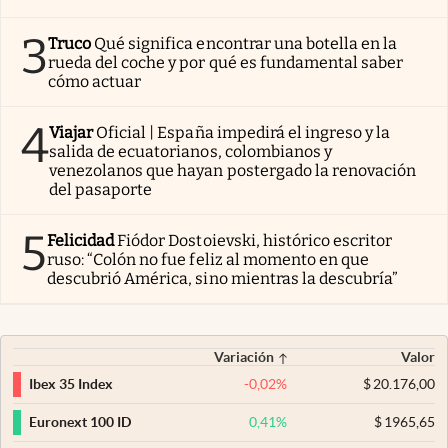
3
Truco
Qué significa encontrar una botella en la
rueda del coche y por qué es fundamental saber
cómo actuar
4
Viajar
Oficial | España impedirá el ingreso y la
salida de ecuatorianos, colombianos y
venezolanos que hayan postergado la renovación
del pasaporte
5
Felicidad
Fiódor Dostoievski, histórico escritor
ruso: “Colón no fue feliz al momento en que
descubrió América, sino mientras la descubría”
Variación
Valor
-0,02
%
$
20.176,00
Ibex 35 Index
0,41
%
$
1965,65
Euronext 100 ID