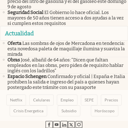
precio del litro de gasolina y el del gasóleo este domingo
9 de agosto
Seguridad Social
El Gobierno lo hace oficial. Los
mayores de 50 años tienen acceso a dos ayudas a la vez
si cumplen estos requisitos
Actualidad
Oferta
Las sombras de ojos de Mercadona en tendencia:
esta novedosa paleta de maquillaje ilumina y suaviza la
mirada
Obras
José, albañil de 64 años: “Dicen que faltan
empleados en las obras, pero piden de requisito hablar
inglés con los ladrillos”
Espacio Schengen
Confirmado y oficial | España e Italia
prohíben la salida e ingreso del país a quienes hayan
postergado este trámite con su pasaporte
Netflix
Celulares
Empleo
SEPE
Precios
Crisis Energetica
Subsidio
Horóscopo
abre en nueva pestaña
abre en nueva pestaña
abre en nueva pestaña
abre en nueva pestaña
abre en nueva pestaña