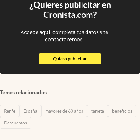
¿Quieres publicitar en
Cronista.com?
Accede aquí, completa tus datos y te
contactaremos.
abre en nueva pestaña
Quiero publicitar
Temas relacionados
Renfe
España
mayores de 60 años
tarjeta
beneficios
Descuentos