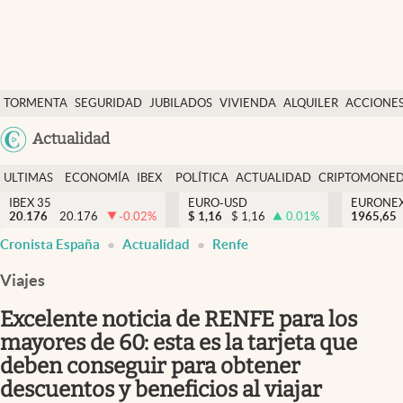
Últimas Noticias
TORMENTA
SEGURIDAD
JUBILADOS
VIVIENDA
ALQUILER
ACCIONE
Economía y finanzas
SOCIAL
Argentina
Actualidad
Política
España
Actualidad
ULTIMAS
ECONOMÍA
IBEX
POLÍTICA
ACTUALIDAD
CRIPTOMONE
México
NOTICIAS
Y
Y
IBEX 35
EURO-USD
EURONE
Criptomonedas
20.176
20.176
-0.02
%
$
1,16
$
1,16
0.01
%
USA
1965,65
FINANZAS
EURO
Cronista España
Actualidad
Renfe
Colombia
España
Uruguay
Viajes
Excelente noticia de RENFE para los
mayores de 60: esta es la tarjeta que
deben conseguir para obtener
descuentos y beneficios al viajar