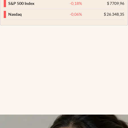
-0,18
%
$
7709,96
S&P 500 Index
-0,06
%
$
26.348,35
Nasdaq