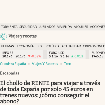
Últimas Noticias
TORMENTA
SEGURIDAD
JUBILADOS
VIVIENDA
ALQUILER
ACCIONE
Economía y finanzas
SOCIAL
Argentina
Viajes y recetas
Política
España
Actualidad
ULTIMAS
ECONOMÍA
IBEX
POLÍTICA
ACTUALIDAD
CRIPTOMONE
México
NOTICIAS
Y
Y
IBEX 35
EURO-USD
EURONE
Criptomonedas
20.176
20.176
-0.02
%
$
1,16
$
1,16
0.01
%
USA
1965,65
FINANZAS
EURO
Cronista España
Viajes Y Recetas
Tren
Colombia
España
Uruguay
Escapadas
El chollo de RENFE para viajar a través
de toda España por solo 45 euros en
trenes nuevos: ¿cómo conseguir el
abono?