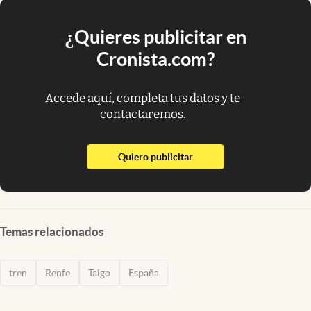
¿Quieres publicitar en
Cronista.com?
Accede aquí, completa tus datos y te
contactaremos.
abre en nueva pestaña
Quiero publicitar
Temas relacionados
tren
Renfe
Talgo
España