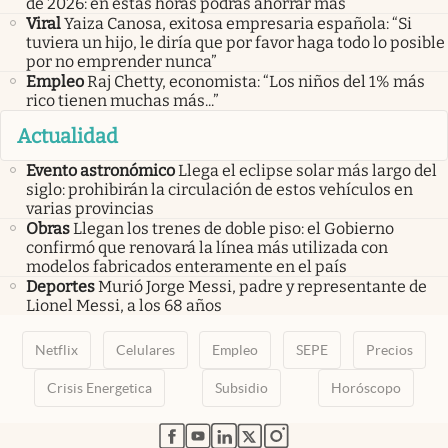
de 2026: en estas horas podrás ahorrar más
Viral
Yaiza Canosa, exitosa empresaria española: “Si
tuviera un hijo, le diría que por favor haga todo lo posible
por no emprender nunca”
Empleo
Raj Chetty, economista: “Los niños del 1% más
rico tienen muchas más...”
Actualidad
Evento astronómico
Llega el eclipse solar más largo del
siglo: prohibirán la circulación de estos vehículos en
varias provincias
Obras
Llegan los trenes de doble piso: el Gobierno
confirmó que renovará la línea más utilizada con
modelos fabricados enteramente en el país
Deportes
Murió Jorge Messi, padre y representante de
Lionel Messi, a los 68 años
Netflix
Celulares
Empleo
SEPE
Precios
Crisis Energetica
Subsidio
Horóscopo
abre en nueva pestaña
abre en nueva pestaña
abre en nueva pestaña
abre en nueva pestaña
abre en nueva pestaña