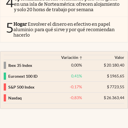
4
en una isla de Norteamérica: ofrecen alojamiento
y solo 20 horas de trabajo por semana
5
Hogar
Envolver el dinero en efectivo en papel
aluminio: para qué sirve y por qué recomiendan
hacerlo
Variación
Valor
0,00
%
$
20.180,40
Ibex 35 Index
0,41
%
$
1965,65
Euronext 100 ID
-0,17
%
$
7723,55
S&P 500 Index
-0,83
%
$
26.363,44
Nasdaq