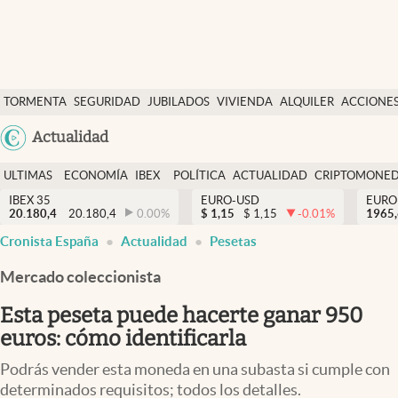
Últimas Noticias
TORMENTA
SEGURIDAD
JUBILADOS
VIVIENDA
ALQUILER
ACCIONE
Economía y finanzas
SOCIAL
Argentina
Actualidad
Política
España
Actualidad
ULTIMAS
ECONOMÍA
IBEX
POLÍTICA
ACTUALIDAD
CRIPTOMONE
México
NOTICIAS
Y
Y
IBEX 35
EURO-USD
EURO
Criptomonedas
20.180,4
20.180,4
0.00
%
$
1,15
$
1,15
-0.01
%
USA
1965
FINANZAS
EURO
Cronista España
Actualidad
Pesetas
Colombia
España
Uruguay
Mercado coleccionista
Esta peseta puede hacerte ganar 950
euros: cómo identificarla
Podrás vender esta moneda en una subasta si cumple con
determinados requisitos; todos los detalles.