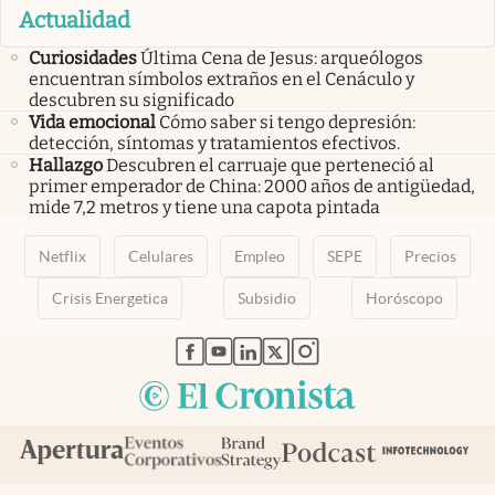
Actualidad
Curiosidades
Última Cena de Jesus: arqueólogos
encuentran símbolos extraños en el Cenáculo y
descubren su significado
Vida emocional
Cómo saber si tengo depresión:
detección, síntomas y tratamientos efectivos.
Hallazgo
Descubren el carruaje que perteneció al
primer emperador de China: 2000 años de antigüedad,
mide 7,2 metros y tiene una capota pintada
Netflix
Celulares
Empleo
SEPE
Precios
Crisis Energetica
Subsidio
Horóscopo
abre en nueva pestaña
abre en nueva pestaña
abre en nueva pestaña
abre en nueva pestaña
abre en nueva pestaña