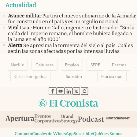
Actualidad
Avance militar
Partirá el nuevo submarino de la Armada:
fue construido en el país y es un orgullo nacional
Viral
Isaac Moreno Gallo, ingeniero e historiador: “Sin la
caída del Imperio romano, el hombre hubiera llegado a
la Luna en el año 1000”
Alerta
Se aproxima la tormenta del siglo al país. Cuáles
serán las zonas afectadas por las intensas lluvias
Netflix
Celulares
Empleo
SEPE
Precios
Crisis Energetica
Subsidio
Horóscopo
abre en nueva pestaña
abre en nueva pestaña
abre en nueva pestaña
abre en nueva pestaña
abre en nueva pestaña
Contacto
Canales de WhatsApp
Suscribite
Quiénes Somos