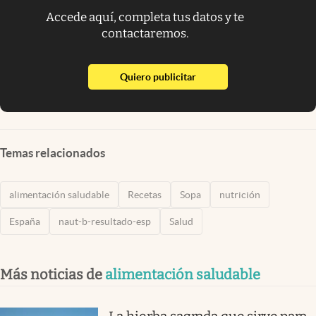
Accede aquí, completa tus datos y te
contactaremos.
abre en nueva pestaña
Quiero publicitar
Temas relacionados
alimentación saludable
Recetas
Sopa
nutrición
España
naut-b-resultado-esp
Salud
Más noticias de
alimentación saludable