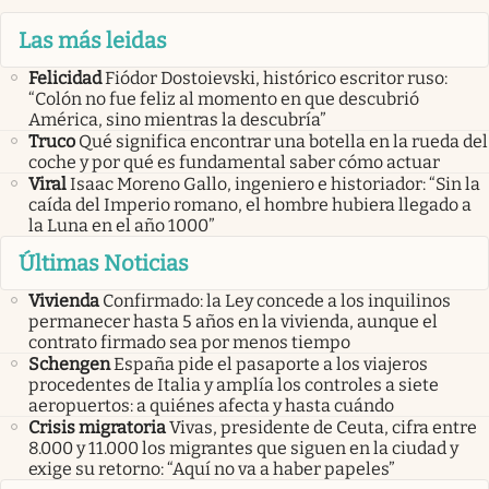
Las más leidas
Felicidad
Fiódor Dostoievski, histórico escritor ruso:
“Colón no fue feliz al momento en que descubrió
América, sino mientras la descubría”
Truco
Qué significa encontrar una botella en la rueda del
coche y por qué es fundamental saber cómo actuar
Viral
Isaac Moreno Gallo, ingeniero e historiador: “Sin la
caída del Imperio romano, el hombre hubiera llegado a
la Luna en el año 1000”
Últimas Noticias
Vivienda
Confirmado: la Ley concede a los inquilinos
permanecer hasta 5 años en la vivienda, aunque el
contrato firmado sea por menos tiempo
Schengen
España pide el pasaporte a los viajeros
procedentes de Italia y amplía los controles a siete
aeropuertos: a quiénes afecta y hasta cuándo
Crisis migratoria
Vivas, presidente de Ceuta, cifra entre
8.000 y 11.000 los migrantes que siguen en la ciudad y
exige su retorno: “Aquí no va a haber papeles”