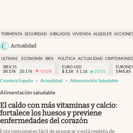
Últimas Noticias
TORMENTA
SEGURIDAD
JUBILADOS
VIVIENDA
ALQUILER
ACCIONE
Economía y finanzas
SOCIAL
Argentina
Actualidad
Política
España
Actualidad
ULTIMAS
ECONOMÍA
IBEX
POLÍTICA
ACTUALIDAD
CRIPTOMONE
México
NOTICIAS
Y
Y
IBEX 35
EURO-USD
EURONE
Criptomonedas
20.176
20.176
-0.02
%
$
1,16
$
1,16
0.01
%
USA
1965,65
FINANZAS
EURO
Cronista España
Actualidad
Alimentación Saludable
Colombia
España
Uruguay
Alimentación saludable
El caldo con más vitaminas y calcio:
fortalece los huesos y previene
enfermedades del corazón
Este consomé es fácil de preparar y está repleto de