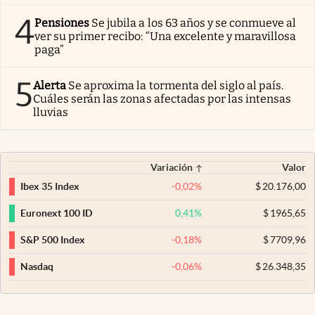
4
Pensiones
Se jubila a los 63 años y se conmueve al
ver su primer recibo: “Una excelente y maravillosa
paga”
5
Alerta
Se aproxima la tormenta del siglo al país.
Cuáles serán las zonas afectadas por las intensas
lluvias
Variación
Valor
-0,02
%
$
20.176,00
Ibex 35 Index
0,41
%
$
1965,65
Euronext 100 ID
-0,18
%
$
7709,96
S&P 500 Index
-0,06
%
$
26.348,35
Nasdaq