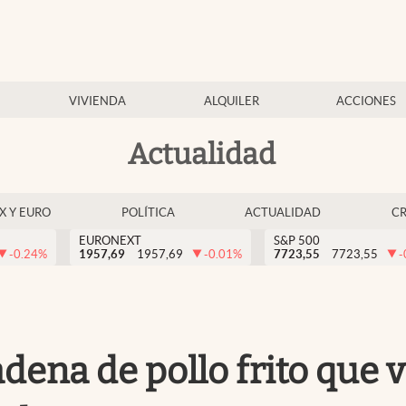
VIVIENDA
ALQUILER
ACCIONES
Actualidad
EX Y EURO
POLÍTICA
ACTUALIDAD
C
EURONEXT
S&P 500
-0.24
%
1957,69
1957,69
-0.01
%
7723,55
7723,55
-
adena de pollo frito que 