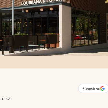
+
Seguir
en
abre en nueva p
16:53