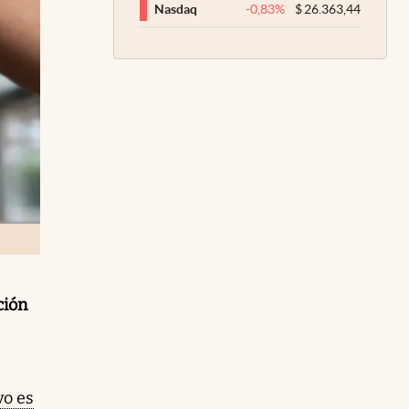
-0,83
%
$
26.363,44
Nasdaq
ción
vo es