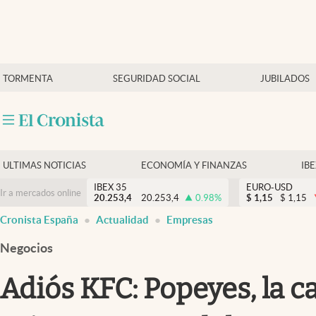
Últimas Noticias
TORMENTA
SEGURIDAD SOCIAL
JUBILADOS
Economía y finanzas
Política
Actualidad
Criptomonedas
ULTIMAS NOTICIAS
ECONOMÍA Y FINANZAS
IB
IBEX 35
EURO-USD
Ir a mercados online
20.253,4
20.253,4
0.98
%
$
1,15
$
1,15
Cronista España
Actualidad
Empresas
Negocios
Adiós KFC: Popeyes, la c