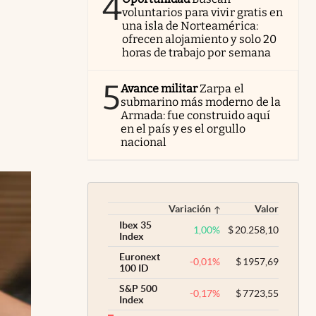
4
voluntarios para vivir gratis en
una isla de Norteamérica:
ofrecen alojamiento y solo 20
horas de trabajo por semana
5
Avance militar
Zarpa el
submarino más moderno de la
Armada: fue construido aquí
en el país y es el orgullo
nacional
Variación
Valor
Ibex 35
1,00
%
$
20.258,10
Index
Euronext
-0,01
%
$
1957,69
100 ID
S&P 500
-0,17
%
$
7723,55
Index