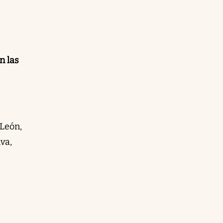
n las
 León,
iva,