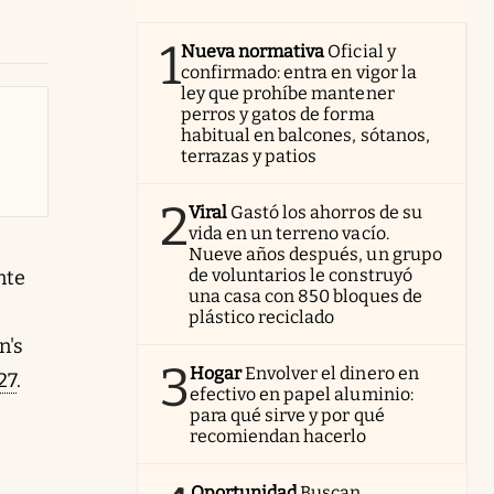
1
Nueva normativa
Oficial y
confirmado: entra en vigor la
ley que prohíbe mantener
perros y gatos de forma
habitual en balcones, sótanos,
terrazas y patios
2
Viral
Gastó los ahorros de su
vida en un terreno vacío.
Nueve años después, un grupo
de voluntarios le construyó
nte
una casa con 850 bloques de
plástico reciclado
n's
3
Hogar
Envolver el dinero en
27
.
efectivo en papel aluminio:
para qué sirve y por qué
recomiendan hacerlo
Oportunidad
Buscan