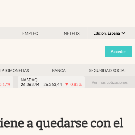
Edición:
España
EMPLEO
NETFLIX
Argentina
Acceder
España
México
RIPTOMONEDAS
BANCA
SEGURIDAD SOCIAL
USA
NASDAQ
Colombia
Ver más cotizaciones
0.17
%
26.363,44
26.363,44
-0.83
%
Uruguay
viene a quedarse con el