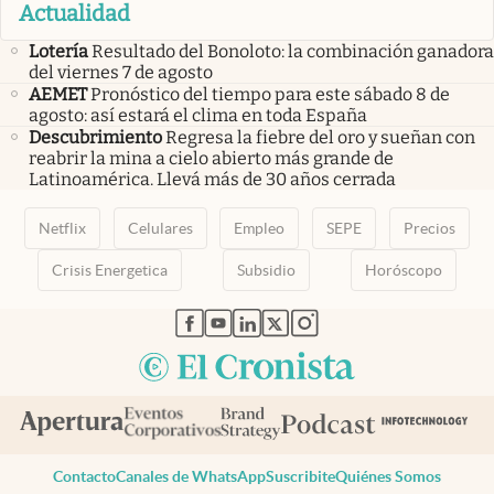
Actualidad
Lotería
Resultado del Bonoloto: la combinación ganadora
del viernes 7 de agosto
AEMET
Pronóstico del tiempo para este sábado 8 de
agosto: así estará el clima en toda España
Descubrimiento
Regresa la fiebre del oro y sueñan con
reabrir la mina a cielo abierto más grande de
Latinoamérica. Llevá más de 30 años cerrada
Netflix
Celulares
Empleo
SEPE
Precios
Crisis Energetica
Subsidio
Horóscopo
abre en nueva pestaña
abre en nueva pestaña
abre en nueva pestaña
abre en nueva pestaña
abre en nueva pestaña
Contacto
Canales de WhatsApp
Suscribite
Quiénes Somos