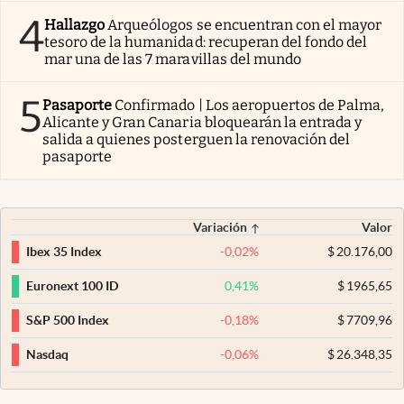
4
Hallazgo
Arqueólogos se encuentran con el mayor
tesoro de la humanidad: recuperan del fondo del
mar una de las 7 maravillas del mundo
5
Pasaporte
Confirmado | Los aeropuertos de Palma,
Alicante y Gran Canaria bloquearán la entrada y
salida a quienes posterguen la renovación del
pasaporte
Variación
Valor
-0,02
%
$
20.176,00
Ibex 35 Index
0,41
%
$
1965,65
Euronext 100 ID
-0,18
%
$
7709,96
S&P 500 Index
-0,06
%
$
26.348,35
Nasdaq