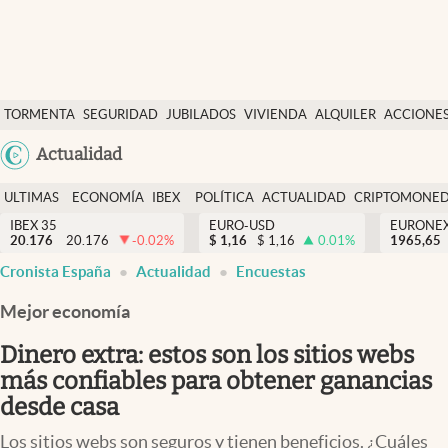
Últimas Noticias
TORMENTA
SEGURIDAD
JUBILADOS
VIVIENDA
ALQUILER
ACCIONE
Economía y finanzas
SOCIAL
Argentina
Actualidad
Política
España
Actualidad
ULTIMAS
ECONOMÍA
IBEX
POLÍTICA
ACTUALIDAD
CRIPTOMONE
México
NOTICIAS
Y
Y
IBEX 35
EURO-USD
EURONE
Criptomonedas
20.176
20.176
-0.02
%
$
1,16
$
1,16
0.01
%
USA
1965,65
FINANZAS
EURO
Cronista España
Actualidad
Encuestas
Colombia
España
Uruguay
Mejor economía
Dinero extra: estos son los sitios webs
más confiables para obtener ganancias
desde casa
Los sitios webs son seguros y tienen beneficios. ¿Cuáles