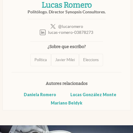
Lucas Romero
Infotechnology
Politólogo. Director Synopsis Consultores.
Clase
Clima
@lucaromero
abre en nueva pestaña
lucas-romero-03878273
abre en nueva pestaña
Mundial 2026
¿Sobre que escribo?
Eventos Corporativos
El Cronista Studio
Política
Javier Milei
Eleccions
Mediakit
abre en nueva pestaña
Autores relacionados
Argentina
Daniela Romero
Lucas González Monte
Mariano Beldyk