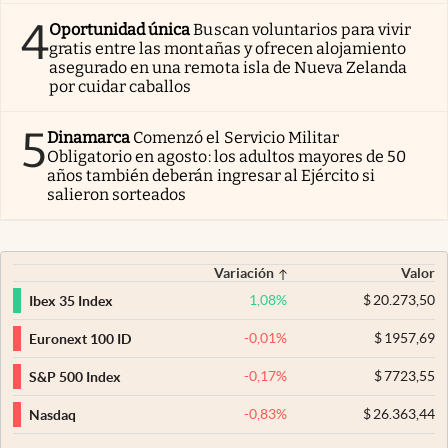
4
Oportunidad única
Buscan voluntarios para vivir
gratis entre las montañas y ofrecen alojamiento
asegurado en una remota isla de Nueva Zelanda
por cuidar caballos
5
Dinamarca
Comenzó el Servicio Militar
Obligatorio en agosto: los adultos mayores de 50
años también deberán ingresar al Ejército si
salieron sorteados
Variación
Valor
1,08
%
$
20.273,50
Ibex 35 Index
-0,01
%
$
1957,69
Euronext 100 ID
-0,17
%
$
7723,55
S&P 500 Index
-0,83
%
$
26.363,44
Nasdaq