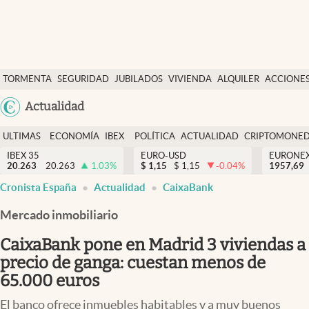
Últimas Noticias
TORMENTA
SEGURIDAD
JUBILADOS
VIVIENDA
ALQUILER
ACCIONE
Economía y finanzas
SOCIAL
Argentina
Actualidad
Política
España
Actualidad
ULTIMAS
ECONOMÍA
IBEX
POLÍTICA
ACTUALIDAD
CRIPTOMONE
México
NOTICIAS
Y
Y
IBEX 35
EURO-USD
EURONE
Criptomonedas
20.263
20.263
1.03
%
$
1,15
$
1,15
-0.04
%
USA
1957,69
FINANZAS
EURO
Cronista España
Actualidad
CaixaBank
Colombia
España
Uruguay
Mercado inmobiliario
CaixaBank pone en Madrid 3 viviendas a
precio de ganga: cuestan menos de
65.000 euros
El banco ofrece inmuebles habitables y a muy buenos