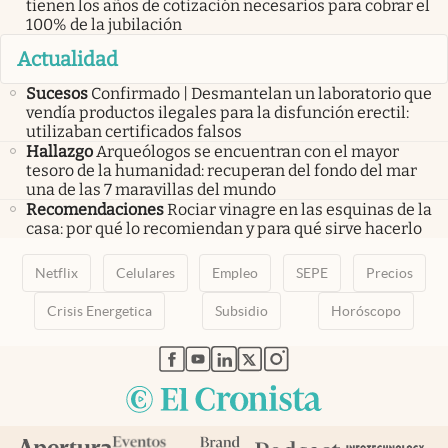
tienen los años de cotización necesarios para cobrar el
100% de la jubilación
Actualidad
Sucesos
Confirmado | Desmantelan un laboratorio que
vendía productos ilegales para la disfunción erectil:
utilizaban certificados falsos
Hallazgo
Arqueólogos se encuentran con el mayor
tesoro de la humanidad: recuperan del fondo del mar
una de las 7 maravillas del mundo
Recomendaciones
Rociar vinagre en las esquinas de la
casa: por qué lo recomiendan y para qué sirve hacerlo
Netflix
Celulares
Empleo
SEPE
Precios
Crisis Energetica
Subsidio
Horóscopo
abre en nueva pestaña
abre en nueva pestaña
abre en nueva pestaña
abre en nueva pestaña
abre en nueva pestaña