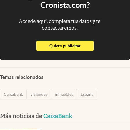
Cronista.com?
Accede aquí, completa tus datos y te
contactaremos.
abre en nueva pestaña
Quiero publicitar
Temas relacionados
CaixaBank
viviendas
inmuebles
España
Más noticias de
CaixaBank