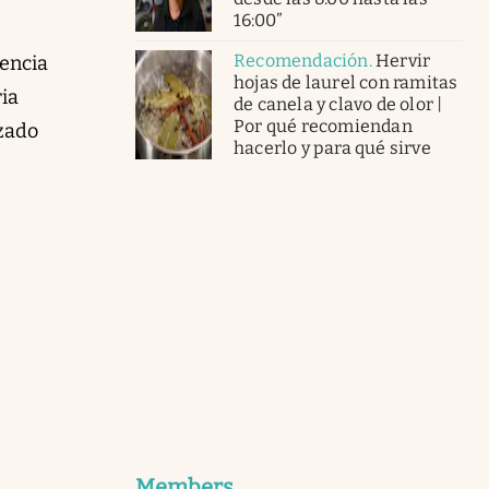
16:00”
Recomendación
.
Hervir
rencia
hojas de laurel con ramitas
ria
de canela y clavo de olor |
Por qué recomiendan
zado
hacerlo y para qué sirve
Members