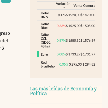
Variación
Venta
Compra
Dólar
0,00
%
$
1520,00
$
1470,00
BNA
Dólar
-0,33
%
$
1525,00
$
1505,00
Blue
greso
Dólar
CCL
n del
0,87
%
$
1585,52
$
1576,89
(GD30,
48 hs)
 $
0,08
%
$
1733,27
$
1731,97
Euro
Real
0,05
%
$
295,03
$
294,82
brasileño
Las más leídas de Economía y
Política