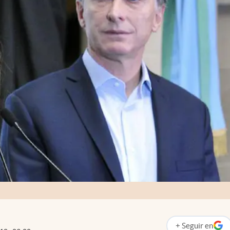
+
Seguir
en
abre en nueva p