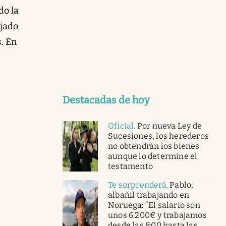
do la
ajado
s. En
Destacadas de hoy
Oficial
.
Por nueva Ley de
Sucesiones, los herederos
no obtendrán los bienes
aunque lo determine el
testamento
Te sorprenderá
.
Pablo,
albañil trabajando en
Noruega: “El salario son
unos 6.200€ y trabajamos
desde las 8:00 hasta las