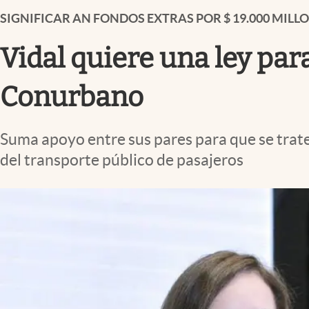
Infotechnology
SIGNIFICAR AN FONDOS EXTRAS POR $ 19.000 MILL
Clase
Vidal quiere una ley para
Clima
Mundial 2026
Conurbano
Eventos Corporativos
Suma apoyo entre sus pares para que se trate 
El Cronista Studio
del transporte público de pasajeros
Mediakit
abre en nueva pestaña