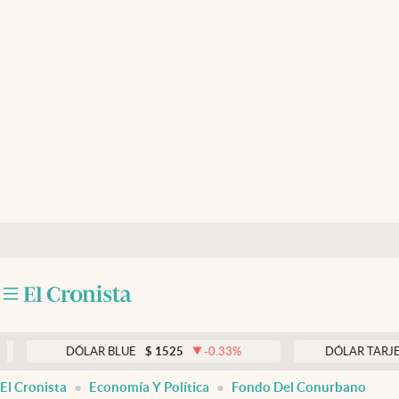
Últimas noticias
Dólar
Members
Economía y Política
Finanzas y Mercados
Mercados Online
Negocios
Columnistas
Otras secciones
DÓLAR BLUE
$
1525
-0.33
%
DÓLAR TARJETA
$
1
Apertura
El Cronista
Economía Y Política
Fondo Del Conurbano