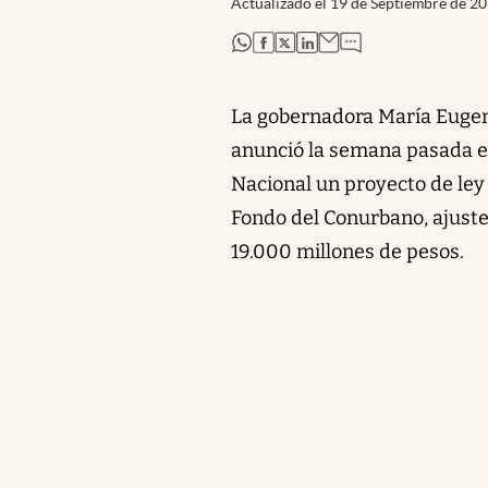
Actualizado el
19 de Septiembre de 2
abre en nueva pestaña
abre en nueva pestaña
abre en nueva pestaña
abre en nueva pestaña
La gobernadora María Eugeni
anunció la semana pasada en
Nacional un proyecto de ley 
Fondo del Conurbano, ajuste
19.000 millones de pesos.