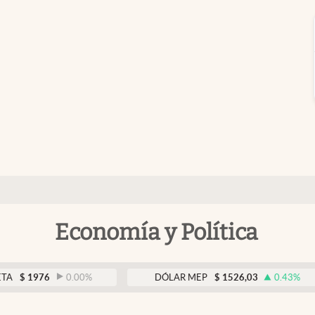
Economía y Política
976
0.00
%
DÓLAR MEP
$
1526,03
0.43
%