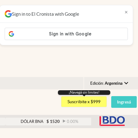
×
Sign in to El Cronista with Google
Edición:
Argentina
¡Navegá sin limites!
Argentina
Suscribite x $999
Ingresá
España
México
abre
DÓLAR BNA
$
1520
0.00
%
DÓLAR BLUE
$
1525
USA
Colombia