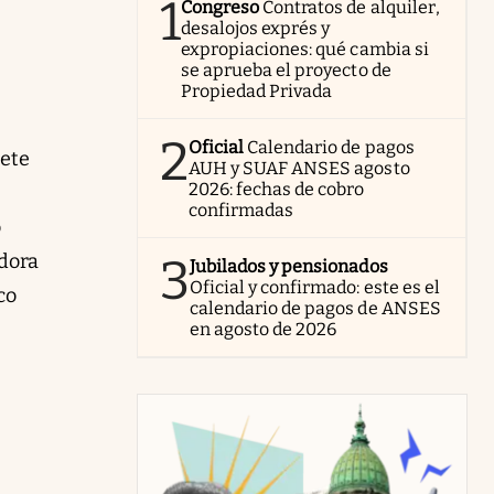
1
Congreso
Contratos de alquiler,
desalojos exprés y
expropiaciones: qué cambia si
se aprueba el proyecto de
Propiedad Privada
2
Oficial
Calendario de pagos
uete
AUH y SUAF ANSES agosto
2026: fechas de cobro
confirmadas
o
adora
3
Jubilados y pensionados
Oficial y confirmado: este es el
co
calendario de pagos de ANSES
en agosto de 2026