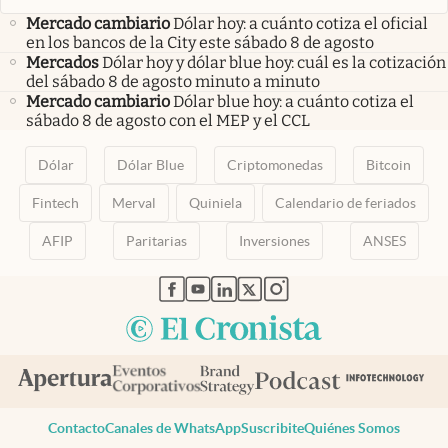
Mercado cambiario
Dólar hoy: a cuánto cotiza el oficial
en los bancos de la City este sábado 8 de agosto
Mercados
Dólar hoy y dólar blue hoy: cuál es la cotización
del sábado 8 de agosto minuto a minuto
Mercado cambiario
Dólar blue hoy: a cuánto cotiza el
sábado 8 de agosto con el MEP y el CCL
Dólar
Dólar Blue
Criptomonedas
Bitcoin
Fintech
Merval
Quiniela
Calendario de feriados
AFIP
Paritarias
Inversiones
ANSES
abre en nueva pestaña
abre en nueva pestaña
abre en nueva pestaña
abre en nueva pestaña
abre en nueva pestaña
Contacto
Canales de WhatsApp
Suscribite
Quiénes Somos