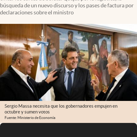
Infotechnology
búsqueda de un nuevo discurso y los pases de factura por
declaraciones sobre el ministro
Clase
Clima
Mundial 2026
Eventos Corporativos
El Cronista Studio
Mediakit
abre en nueva pestaña
Argentina
Sergio Massa necesita que los gobernadores empujen en
octubre y sumen votos
Fuente: Ministerio de Economía