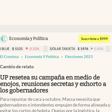
Últimas noticias
Dólar
Argentina
Economía y Política
Members
Suscribite x $999
España
Economía y Política
-0.33
%
DÓLAR TARJETA
$
1976
0.00
%
DÓLAR MEP
$
México
El Cronista
Economía Y Política
Elecciones 2023
Finanzas y Mercados
USA
Cambio de relato
Mercados Online
Colombia
Uruguay
UP resetea su campaña en medio de
Negocios
enojos, reuniones secretas y exhorto a
Columnistas
los gobernadores
Otras secciones
Para repuntar de cara a octubre, Massa necesita que
gobernadores e intendentes empujen de forma alineada y
Apertura
evitar los cortes de boleta. Quejas por la logística, la