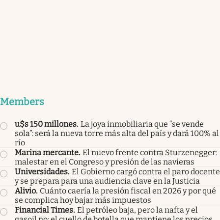
Members
u$s 150 millones
.
La joya inmobiliaria que “se vende
sola”: será la nueva torre más alta del país y dará 100% al
río
Marina mercante
.
El nuevo frente contra Sturzenegger:
malestar en el Congreso y presión de las navieras
Universidades
.
El Gobierno cargó contra el paro docente
y se prepara para una audiencia clave en la Justicia
Alivio
.
Cuánto caería la presión fiscal en 2026 y por qué
se complica hoy bajar más impuestos
Financial Times
.
El petróleo baja, pero la nafta y el
gasoil no: el cuello de botella que mantiene los precios