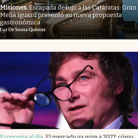
Misiones
.
Escapada de lujo a las Cataratas: Gran
Meliá Iguazú presentó su nueva propuesta
gastronómica
Luz De Sousa Quintas
Economía al día
.
El mercado ya mira a 2027: cómo