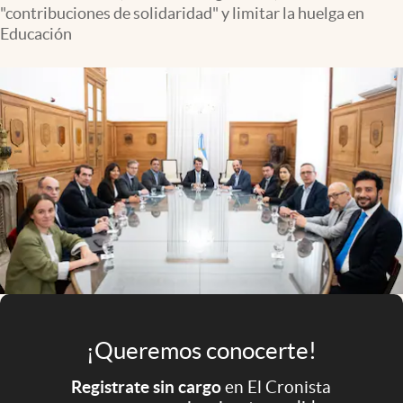
Infotechnology
"contribuciones de solidaridad" y limitar la huelga en
Educación
Clase
Clima
Mundial 2026
Eventos Corporativos
El Cronista Studio
Mediakit
abre en nueva pestaña
Argentina
¡Queremos conocerte!
Registrate sin cargo
en El Cronista