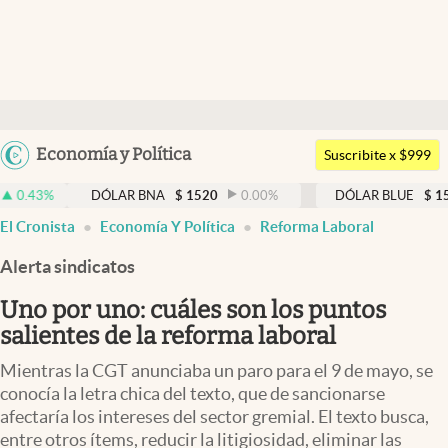
Últimas noticias
Dólar
Argentina
Economía y Política
Members
Suscribite x $999
España
Economía y Política
DÓLAR BNA
$
1520
0.00
%
DÓLAR BLUE
$
1525
-0.33
México
El Cronista
Economía Y Política
Reforma Laboral
Finanzas y Mercados
USA
Alerta sindicatos
Mercados Online
Colombia
Uruguay
Uno por uno: cuáles son los puntos
Negocios
salientes de la reforma laboral
Columnistas
Mientras la CGT anunciaba un paro para el 9 de mayo, se
Otras secciones
conocía la letra chica del texto, que de sancionarse
afectaría los intereses del sector gremial. El texto busca,
Apertura
entre otros ítems, reducir la litigiosidad, eliminar las