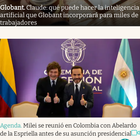
Globant
.
Claude: qué puede hacer la inteligencia
artificial que Globant incorporará para miles de
trabajadores
Agenda
.
Milei se reunió en Colombia con Abelardo
de la Espriella antes de su asunción presidencial