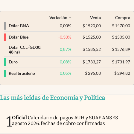
Variación
Venta
Compra
0,00
%
$
1520,00
$
1470,00
Dólar BNA
-0,33
%
$
1525,00
$
1505,00
Dólar Blue
Dólar CCL (GD30,
0,87
%
$
1585,52
$
1576,89
48 hs)
0,08
%
$
1733,27
$
1731,97
Euro
0,05
%
$
295,03
$
294,82
Real brasileño
Las más leídas de Economía y Política
1
Oficial
Calendario de pagos AUH y SUAF ANSES
agosto 2026: fechas de cobro confirmadas