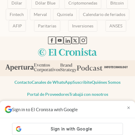
Dólar
Dólar Blue
Criptomonedas
Bitcoin
Fintech
Merval
Quiniela
Calendario de feriados
AFIP
Paritarias
Inversiones
ANSES
abre en nueva pestaña
abre en nueva pestaña
abre en nueva pestaña
abre en nueva pestaña
abre en nueva pestaña
Contacto
Canales de WhatsApp
Suscribite
Quiénes Somos
Portal de Proveedores
Trabajá con nosotros
Copyright 2025 cronista.com
×
Sign in to El Cronista with Google
Todos los derechos reservados
Términos y condiciones
Privacidad
Consentimiento