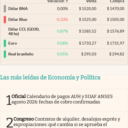
Variación
Venta
Compra
0,00
%
$
1520,00
$
1470,00
Dólar BNA
-0,33
%
$
1525,00
$
1505,00
Dólar Blue
Dólar CCL (GD30,
0,87
%
$
1585,52
$
1576,89
48 hs)
0,08
%
$
1733,27
$
1731,97
Euro
0,05
%
$
295,03
$
294,82
Real brasileño
Las más leídas de Economía y Política
1
Oficial
Calendario de pagos AUH y SUAF ANSES
agosto 2026: fechas de cobro confirmadas
2
Congreso
Contratos de alquiler, desalojos exprés y
expropiaciones: qué cambia si se aprueba el