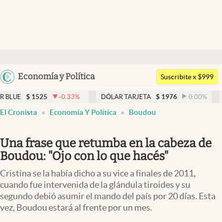
Últimas noticias
Dólar
Argentina
Economía y Política
Members
Suscribite x $999
España
Economía y Política
-0.33
%
DÓLAR TARJETA
$
1976
0.00
%
DÓLAR MEP
$
México
El Cronista
Economía Y Política
Boudou
Finanzas y Mercados
USA
Mercados Online
Colombia
Una frase que retumba en la cabeza de
Uruguay
Negocios
Boudou: "Ojo con lo que hacés"
Columnistas
Cristina se la había dicho a su vice a finales de 2011,
cuando fue intervenida de la glándula tiroides y su
Otras secciones
segundo debió asumir el mando del país por 20 días. Esta
vez, Boudou estará al frente por un mes.
Apertura