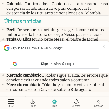
Colombia
Confirmado: el Gobierno visitará casa por casa
con personal administrativo para comprobar la
existencia de los titulares de pensiones en Colombia
Últimas noticias
Perfil
De ser obrero metalúrgico a gestionar contratos
millonarios: la historia de Jorge Messi, padre de Lionel
Tenía 68 años
Murió Jorge Messi, el padre de Lionel
Marina mercante
El nuevo frente contra Sturzenegger:
×
Sign in to El Cronista with Google
malestar en el Congreso y presión de las navieras
Cotizaciones
Mercados
Dólar hoy y dólar blue hoy: cuál es la cotización
del sábado 8 de agosto minuto a minuto
Mercado cambiario
El dólar sigue al alza: los errores que
conviene evitar cuando todos salen a comprar
Mercado cambiario
Dólar hoy: a cuánto cotiza el oficial
en los bancos de la City este sábado 8 de agosto
Dólar
Dólar Blue
Criptomonedas
Bitcoin
Dolar
Inicio
Alertas
Ingresar
Menú