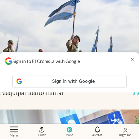
×
Sign in to El Cronista with Google
Economía al día
.
Fuerzas Armadas: la otra cara del
reequipamiento militar
Dolar
Inicio
Alertas
Ingresar
Menú