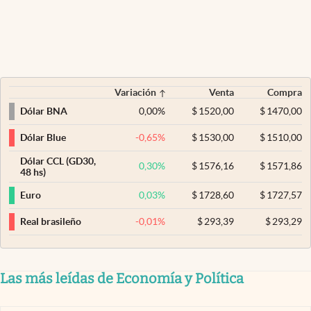
Variación
Venta
Compra
0,00
%
$
1520,00
$
1470,00
Dólar BNA
-0,65
%
$
1530,00
$
1510,00
Dólar Blue
Dólar CCL (GD30,
0,30
%
$
1576,16
$
1571,86
48 hs)
0,03
%
$
1728,60
$
1727,57
Euro
-0,01
%
$
293,39
$
293,29
Real brasileño
Las más leídas de Economía y Política