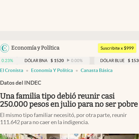
Últimas noticias
Dólar
Argentina
Economía y Política
Members
Suscribite x $999
España
Economía y Política
DÓLAR BNA
$
1520
0.00
%
DÓLAR BLUE
$
1530
-0.65
México
abre en nueva pestaña
El Cronista
Economía Y Política
Canasta Básica
Finanzas y Mercados
USA
Datos del INDEC
Mercados Online
Colombia
Uruguay
Una familia tipo debió reunir casi
Negocios
250.000 pesos en julio para no ser pobre
Columnistas
El mismo tipo familiar necesitó, por otra parte, reunir
Otras secciones
111.642 para no caer en la indigencia.
Apertura