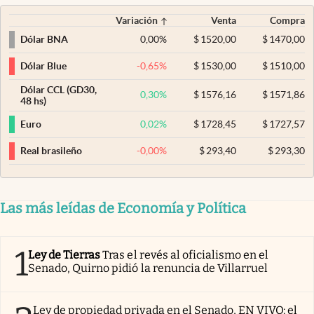
Variación
Venta
Compra
0,00
%
$
1520,00
$
1470,00
Dólar BNA
-0,65
%
$
1530,00
$
1510,00
Dólar Blue
Dólar CCL (GD30,
0,30
%
$
1576,16
$
1571,86
48 hs)
0,02
%
$
1728,45
$
1727,57
Euro
-0,00
%
$
293,40
$
293,30
Real brasileño
Las más leídas de Economía y Política
1
Ley de Tierras
Tras el revés al oficialismo en el
Senado, Quirno pidió la renuncia de Villarruel
Ley de propiedad privada en el Senado, EN VIVO: el