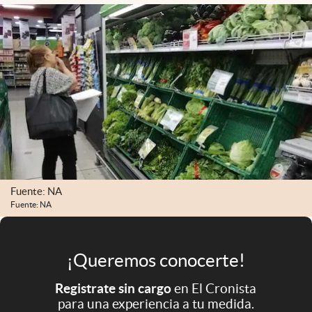
Infotechnology
Clase
Clima
Mundial 2026
Eventos Corporativos
El Cronista Studio
Mediakit
Fuente: NA
abre en nueva pestaña
Argentina
Fuente: NA
¡Queremos conocerte!
Registrate sin cargo
en El Cronista
para una experiencia a tu medida.