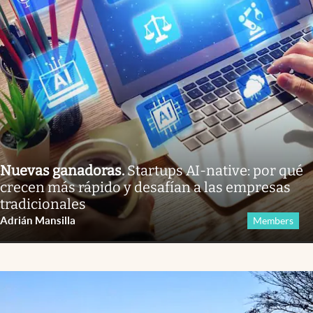
Nuevas ganadoras
.
Startups AI-native: por qué
crecen más rápido y desafían a las empresas
tradicionales
Adrián Mansilla
Members