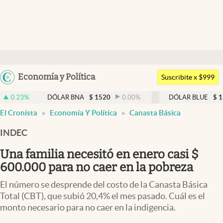
Últimas noticias
Dólar
Argentina
Economía y Política
Members
Suscribite x $999
España
Economía y Política
DÓLAR BNA
$
1520
0.00
%
DÓLAR BLUE
$
1530
-0.65
México
El Cronista
Economía Y Política
Canasta Básica
Finanzas y Mercados
USA
INDEC
Mercados Online
Colombia
Uruguay
Una familia necesitó en enero casi $
Negocios
600.000 para no caer en la pobreza
Columnistas
El número se desprende del costo de la Canasta Básica
Otras secciones
Total (CBT), que subió 20,4% el mes pasado. Cuál es el
monto necesario para no caer en la indigencia.
Apertura