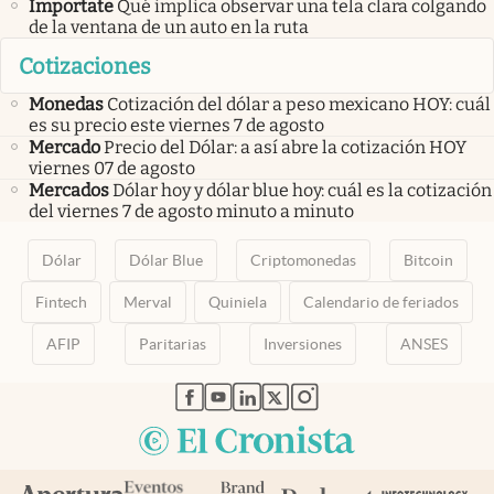
Importate
Qué implica observar una tela clara colgando
de la ventana de un auto en la ruta
Cotizaciones
Monedas
Cotización del dólar a peso mexicano HOY: cuál
es su precio este viernes 7 de agosto
Mercado
Precio del Dólar: a así abre la cotización HOY
viernes 07 de agosto
Mercados
Dólar hoy y dólar blue hoy: cuál es la cotización
del viernes 7 de agosto minuto a minuto
Dólar
Dólar Blue
Criptomonedas
Bitcoin
Fintech
Merval
Quiniela
Calendario de feriados
AFIP
Paritarias
Inversiones
ANSES
abre en nueva pestaña
abre en nueva pestaña
abre en nueva pestaña
abre en nueva pestaña
abre en nueva pestaña