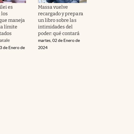
lei es
Massa vuelve
 los
recargado y prepara
que maneja
un libro sobre las
a límite
intimidades del
tados
poder: qué contará
atale
martes, 02 de Enero de
03 de Enero de
2024