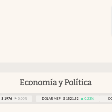
Economía y Política
0.00
%
DÓLAR MEP
$
1521,52
0.23
%
DÓLAR BN