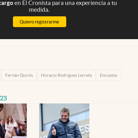
 cargo
en El Cronista para una experiencia a tu
medida.
Quiero registrarme
Fernán Quirós
Horacio Rodríguez Larreta
Encuesta
023