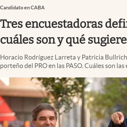
Infotechnology
Candidato en CABA
Clase
Tres encuestadoras defin
Clima
Mundial 2026
cuáles son y qué sugier
Eventos Corporativos
Horacio Rodríguez Larreta y Patricia Bullrich
El Cronista Studio
porteño del PRO en las PASO. Cuáles son las
Mediakit
abre en nueva pestaña