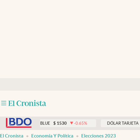
Últimas noticias
Dólar
Members
Economía y Política
Finanzas y Mercados
Mercados Online
Negocios
Columnistas
abre en nueva pestaña
Otras secciones
DÓLAR BLUE
$
1530
-0.65
%
DÓLAR TARJETA
$
1976
Apertura
El Cronista
Economía Y Política
Elecciones 2023