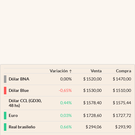
Variación
Venta
Compra
0,00
%
$
1520,00
$
1470,00
Dólar BNA
-0,65
%
$
1530,00
$
1510,00
Dólar Blue
Dólar CCL (GD30,
0,44
%
$
1578,40
$
1575,44
48 hs)
0,03
%
$
1728,60
$
1727,72
Euro
0,66
%
$
294,06
$
293,90
Real brasileño