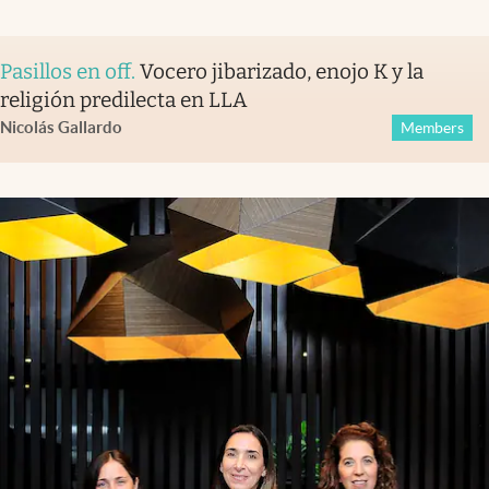
Pasillos en off
.
Vocero jibarizado, enojo K y la
religión predilecta en LLA
Nicolás Gallardo
Members