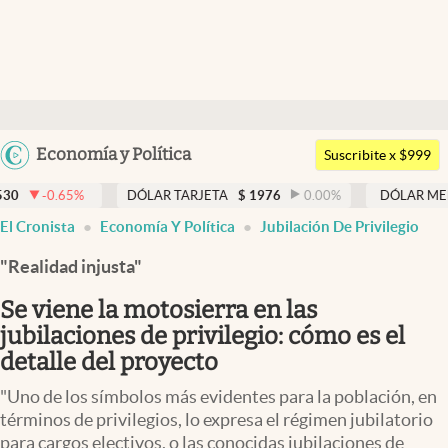
Últimas noticias
Dólar
Argentina
Economía y Política
Members
Suscribite x $999
España
Economía y Política
DÓLAR TARJETA
$
1976
0.00
%
DÓLAR MEP
$
1521,85
México
El Cronista
Economía Y Política
Jubilación De Privilegio
Finanzas y Mercados
USA
"Realidad injusta"
Mercados Online
Colombia
Uruguay
Se viene la motosierra en las
Negocios
jubilaciones de privilegio: cómo es el
Columnistas
detalle del proyecto
Otras secciones
"Uno de los símbolos más evidentes para la población, en
términos de privilegios, lo expresa el régimen jubilatorio
Apertura
para cargos electivos, o las conocidas jubilaciones de