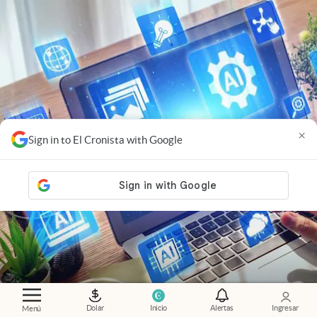
×
Sign in to El Cronista with Google
Nuevas ganadoras
.
Startups AI-native: por qué
Dolar
Inicio
Alertas
Ingresar
Menú