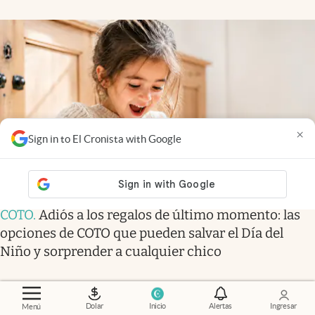
×
Sign in to El Cronista with Google
COTO
.
Adiós a los regalos de último momento: las
opciones de COTO que pueden salvar el Día del
Niño y sorprender a cualquier chico
Las más leídas
Dolar
Inicio
Alertas
Ingresar
Menú