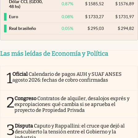
Dólar CCL (GD30,
0,87
%
$
1585,52
$
1576,89
48 hs)
0,08
%
$
1733,27
$
1731,97
Euro
0,05
%
$
295,03
$
294,82
Real brasileño
Las más leídas de Economía y Política
1
Oficial
Calendario de pagos AUH y SUAF ANSES
agosto 2026: fechas de cobro confirmadas
2
Congreso
Contratos de alquiler, desalojos exprés y
expropiaciones: qué cambia si se aprueba el
proyecto de Propiedad Privada
3
Disputa
Caputo y Rappallini: el cruce que dejó al
descubierto la tensión entre el Gobierno y la
industria