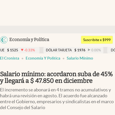
Últimas noticias
Dólar
Argentina
Economía y Política
Members
Suscribite x $999
España
Economía y Política
.33
%
DÓLAR TARJETA
$
1976
0.00
%
DÓLAR MEP
$
152
México
El Cronista
Economía Y Política
Salario Mínimo
Finanzas y Mercados
USA
Mercados Online
Colombia
Salario mínimo: acordaron suba de 45%
Uruguay
Negocios
y llegará a $ 47.850 en diciembre
Columnistas
El incremento se abonará en 4 tramos no acumulativos y
habrá una revisión en agosto. El acuerdo fue alcanzado
Otras secciones
entre el Gobierno, empresarios y sindicalistas en el marco
del Consejo del Salario
Apertura