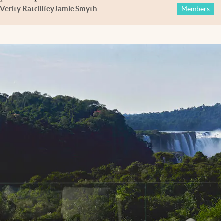
Verity Ratcliffe
y
Jamie Smyth
Members