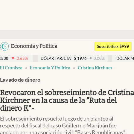
Últimas noticias
Dólar
Argentina
Economía y Política
Members
Suscribite x $999
España
Economía y Política
DÓLAR TARJETA
$
1976
0.00
%
DÓLAR MEP
$
1521,52
México
El Cronista
Economía Y Política
Cristina Kirchner
Finanzas y Mercados
USA
Lavado de dinero
Mercados Online
Colombia
Uruguay
Revocaron el sobreseimiento de Cristina
Negocios
Kirchner en la causa de la "Ruta del
Columnistas
dinero K"-
Otras secciones
El sobreseimiento resuelto luego de un planteo al
respecto del fiscal del caso Guillermo Marijuán fue
Apertura
apelado por una asociación civil, "Bases Republicanas",