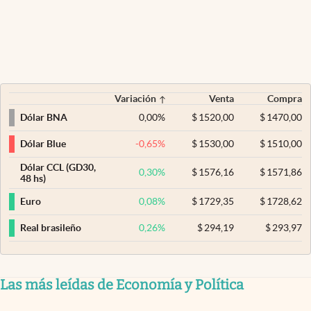
Variación
Venta
Compra
0,00
%
$
1520,00
$
1470,00
Dólar BNA
-0,65
%
$
1530,00
$
1510,00
Dólar Blue
Dólar CCL (GD30,
0,30
%
$
1576,16
$
1571,86
48 hs)
0,08
%
$
1729,35
$
1728,62
Euro
0,26
%
$
294,19
$
293,97
Real brasileño
Las más leídas de Economía y Política