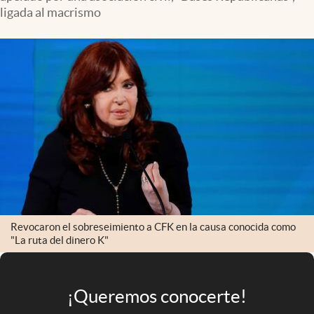
Infotechnology
ligada al macrismo
Clase
Clima
Mundial 2026
Eventos Corporativos
El Cronista Studio
Mediakit
abre en nueva pestaña
Argentina
Revocaron el sobreseimiento a CFK en la causa conocida como
"La ruta del dinero K"
¡Queremos conocerte!