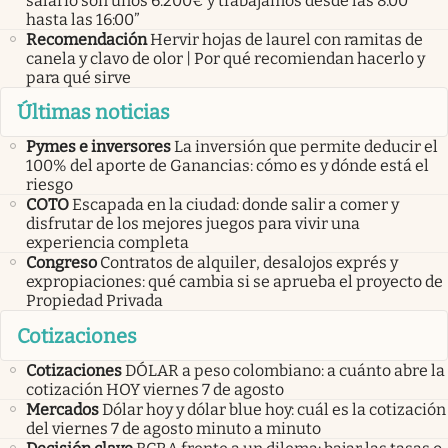
salario son unos 6.200€ y trabajamos desde las 8:00
hasta las 16:00”
Recomendación
Hervir hojas de laurel con ramitas de
canela y clavo de olor | Por qué recomiendan hacerlo y
para qué sirve
Últimas noticias
Pymes e inversores
La inversión que permite deducir el
100% del aporte de Ganancias: cómo es y dónde está el
riesgo
COTO
Escapada en la ciudad: donde salir a comer y
disfrutar de los mejores juegos para vivir una
experiencia completa
Congreso
Contratos de alquiler, desalojos exprés y
expropiaciones: qué cambia si se aprueba el proyecto de
Propiedad Privada
Cotizaciones
Cotizaciones
DÓLAR a peso colombiano: a cuánto abre la
cotización HOY viernes 7 de agosto
Mercados
Dólar hoy y dólar blue hoy: cuál es la cotización
del viernes 7 de agosto minuto a minuto