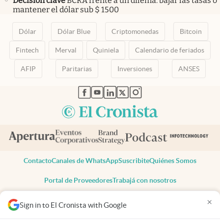
Decisión clave
BCRA frente a un dilema: bajar las tasas o
mantener el dólar sub $ 1500
Dólar
Dólar Blue
Criptomonedas
Bitcoin
Fintech
Merval
Quiniela
Calendario de feriados
AFIP
Paritarias
Inversiones
ANSES
abre en nueva pestaña
abre en nueva pestaña
abre en nueva pestaña
abre en nueva pestaña
abre en nueva pestaña
Contacto
Canales de WhatsApp
Suscribite
Quiénes Somos
Portal de Proveedores
Trabajá con nosotros
Copyright 2025 cronista.com
×
Sign in to El Cronista with Google
Todos los derechos reservados
Términos y condiciones