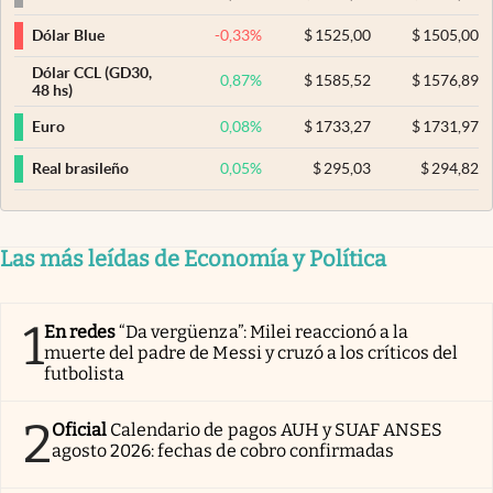
-0,33
%
$
1525,00
$
1505,00
Dólar Blue
Dólar CCL (GD30,
0,87
%
$
1585,52
$
1576,89
48 hs)
0,08
%
$
1733,27
$
1731,97
Euro
0,05
%
$
295,03
$
294,82
Real brasileño
Las más leídas de Economía y Política
1
En redes
“Da vergüenza”: Milei reaccionó a la
muerte del padre de Messi y cruzó a los críticos del
futbolista
2
Oficial
Calendario de pagos AUH y SUAF ANSES
agosto 2026: fechas de cobro confirmadas