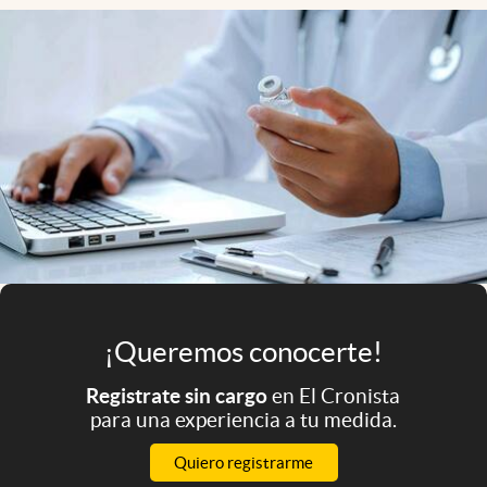
Infotechnology
Clase
Clima
Mundial 2026
Eventos Corporativos
El Cronista Studio
Mediakit
abre en nueva pestaña
Argentina
¡Queremos conocerte!
Registrate sin cargo
en El Cronista
para una experiencia a tu medida.
Quiero registrarme