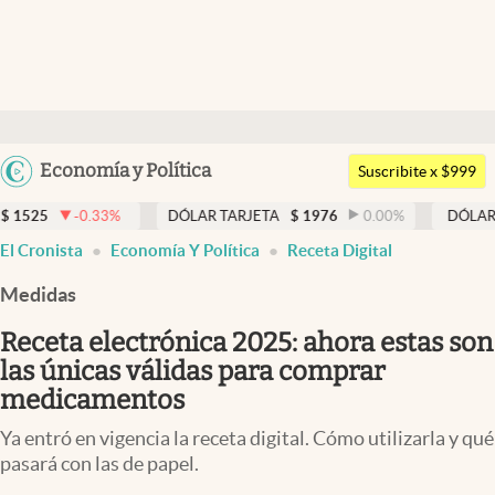
Últimas noticias
Dólar
Argentina
Economía y Política
Members
Suscribite x $999
España
Economía y Política
3
%
DÓLAR TARJETA
$
1976
0.00
%
DÓLAR MEP
$
1526,
México
El Cronista
Economía Y Política
Receta Digital
Finanzas y Mercados
USA
Medidas
Mercados Online
Colombia
Uruguay
Receta electrónica 2025: ahora estas son
Negocios
las únicas válidas para comprar
Columnistas
medicamentos
Otras secciones
Ya entró en vigencia la receta digital. Cómo utilizarla y qué
pasará con las de papel.
Apertura