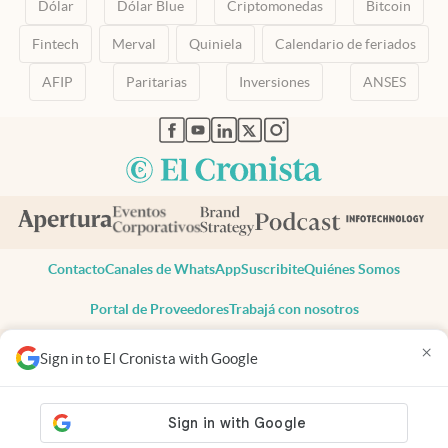
Dólar
Dólar Blue
Criptomonedas
Bitcoin
Fintech
Merval
Quiniela
Calendario de feriados
AFIP
Paritarias
Inversiones
ANSES
abre en nueva pestaña
abre en nueva pestaña
abre en nueva pestaña
abre en nueva pestaña
abre en nueva pestaña
Contacto
Canales de WhatsApp
Suscribite
Quiénes Somos
Portal de Proveedores
Trabajá con nosotros
Copyright 2025 cronista.com
×
Sign in to El Cronista with Google
Todos los derechos reservados
Términos y condiciones
Privacidad
Consentimiento
Tel:
+54 11 7078-3270