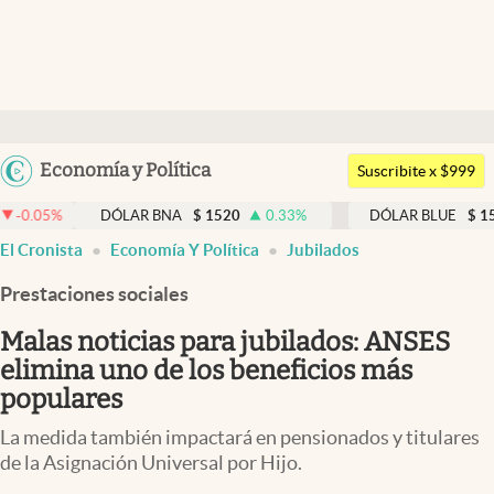
Últimas noticias
Dólar
Argentina
Economía y Política
Members
Suscribite x $999
España
Economía y Política
DÓLAR BNA
$
1520
0.33
%
DÓLAR BLUE
$
1540
-0.32
México
El Cronista
Economía Y Política
Jubilados
Finanzas y Mercados
USA
Prestaciones sociales
Mercados Online
Colombia
Uruguay
Malas noticias para jubilados: ANSES
Negocios
elimina uno de los beneficios más
Columnistas
populares
Otras secciones
La medida también impactará en pensionados y titulares
de la Asignación Universal por Hijo.
Apertura