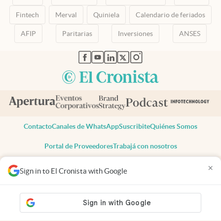
Fintech
Merval
Quiniela
Calendario de feriados
AFIP
Paritarias
Inversiones
ANSES
abre en nueva pestaña
abre en nueva pestaña
abre en nueva pestaña
abre en nueva pestaña
abre en nueva pestaña
Contacto
Canales de WhatsApp
Suscribite
Quiénes Somos
Portal de Proveedores
Trabajá con nosotros
Copyright 2025 cronista.com
×
Sign in to El Cronista with Google
Todos los derechos reservados
Términos y condiciones
Privacidad
Consentimiento
Tel:
+54 11 7078-3270