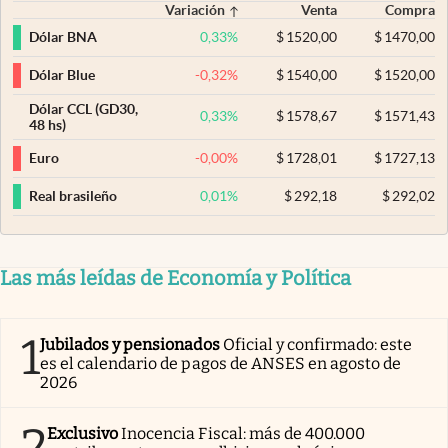
Variación
Venta
Compra
0,33
%
$
1520,00
$
1470,00
Dólar BNA
-0,32
%
$
1540,00
$
1520,00
Dólar Blue
Dólar CCL (GD30,
0,33
%
$
1578,67
$
1571,43
48 hs)
-0,00
%
$
1728,01
$
1727,13
Euro
0,01
%
$
292,18
$
292,02
Real brasileño
Las más leídas de Economía y Política
1
Jubilados y pensionados
Oficial y confirmado: este
es el calendario de pagos de ANSES en agosto de
2026
2
Exclusivo
Inocencia Fiscal: más de 400.000