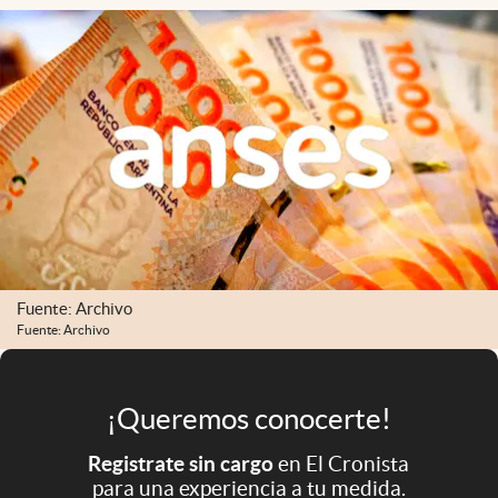
Infotechnology
Clase
Clima
Mundial 2026
Eventos Corporativos
El Cronista Studio
Mediakit
abre en nueva pestaña
Fuente: Archivo
Argentina
Fuente: Archivo
¡Queremos conocerte!
Registrate sin cargo
en El Cronista
para una experiencia a tu medida.