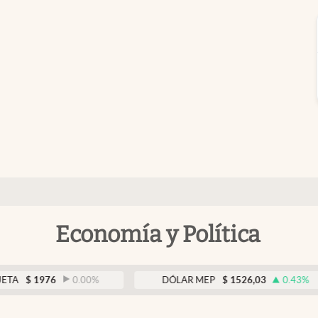
Economía y Política
976
0.00
%
DÓLAR MEP
$
1526,03
0.43
%