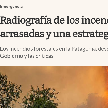
Infotechnology
Emergencia
Clase
Radiografía de los incen
Clima
Mundial 2026
arrasadas y una estrateg
Eventos Corporativos
Los incendios forestales en la Patagonia, des
El Cronista Studio
Gobierno y las críticas.
Mediakit
abre en nueva pestaña