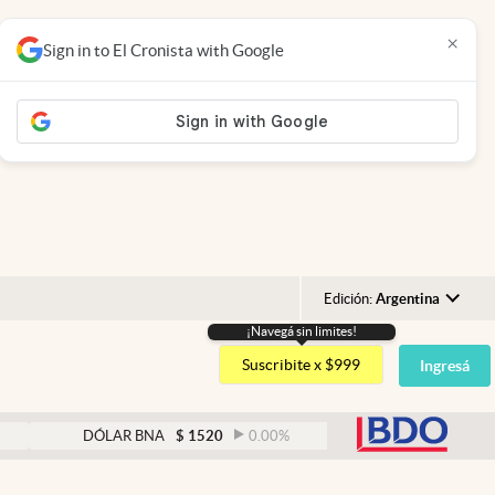
×
Sign in to El Cronista with Google
Edición:
Argentina
¡Navegá sin limites!
Argentina
Suscribite x $999
Ingresá
España
México
abre
DÓLAR BNA
$
1520
0.00
%
DÓLAR BLUE
$
1525
USA
Colombia