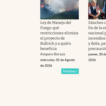
Ley de Manejo del
Sánchez c
Fuego: qué
fin de la
restricciones elimina
nacional p
el proyecto de
incendios
Bullrich y a quién
y Ávila, p
beneficia
precauci
Amparo Beraza
jueves, 30 d
miércoles, 05 de Agosto
2026
de 2026
Members