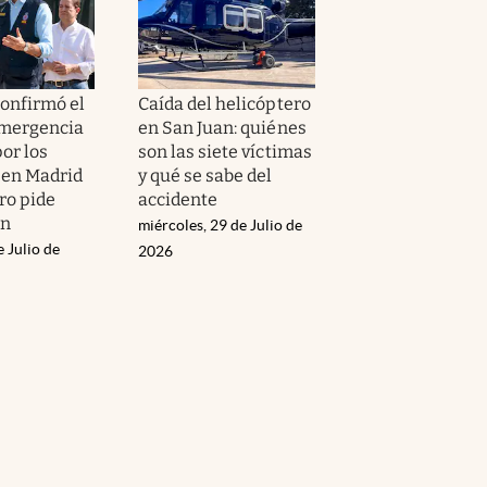
onfirmó el
Caída del helicóptero
 emergencia
en San Juan: quiénes
or los
son las siete víctimas
 en Madrid
y qué se sabe del
ero pide
accidente
ón
miércoles, 29 de Julio de
e Julio de
2026