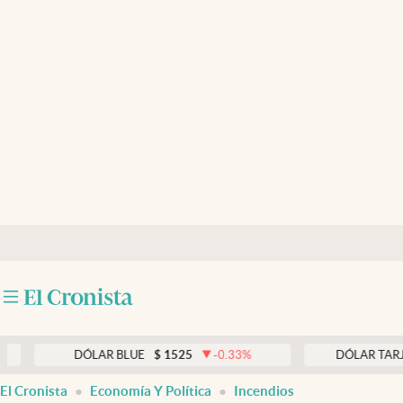
Últimas noticias
Dólar
Members
Economía y Política
Finanzas y Mercados
Mercados Online
Negocios
Columnistas
Otras secciones
DÓLAR BLUE
$
1525
-0.33
%
DÓLAR TARJETA
$
1
Apertura
El Cronista
Economía Y Política
Incendios