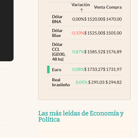
Variación
Venta
Compra
Dólar
0,00
%
$
1520,00
$
1470,00
BNA
Dólar
-0,33
%
$
1525,00
$
1505,00
Blue
Dólar
CCL
0,87
%
$
1585,52
$
1576,89
(GD30,
48 hs)
0,08
%
$
1733,27
$
1731,97
Euro
Real
0,05
%
$
295,03
$
294,82
brasileño
Las más leídas de Economía y
Política