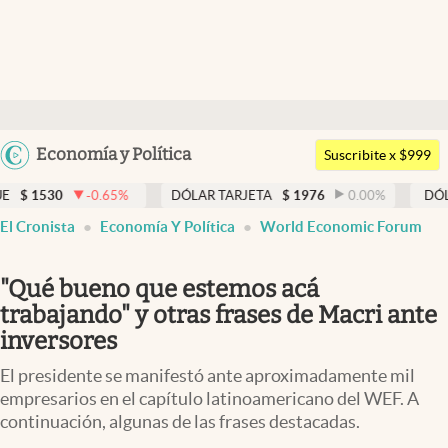
Últimas noticias
Dólar
Argentina
Economía y Política
Members
Suscribite x $999
España
Economía y Política
-0.65
%
DÓLAR TARJETA
$
1976
0.00
%
DÓLAR MEP
$
15
México
El Cronista
Economía Y Política
World Economic Forum
Finanzas y Mercados
USA
Mercados Online
Colombia
"Qué bueno que estemos acá
Uruguay
Negocios
trabajando" y otras frases de Macri ante
inversores
Columnistas
El presidente se manifestó ante aproximadamente mil
Otras secciones
empresarios en el capítulo latinoamericano del WEF. A
continuación, algunas de las frases destacadas.
Apertura