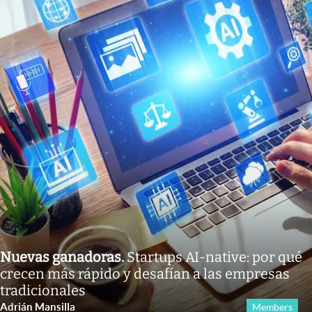
Nuevas ganadoras
.
Startups AI-native: por qué
crecen más rápido y desafían a las empresas
tradicionales
Adrián Mansilla
Members