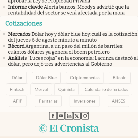
aprobar la Ley de Propiedad Privada
Informe clavde
Alerta bancos: Moody’s advirtió que la
rentabilidad del sector se verá afectada por la mora
Cotizaciones
Mercados
Dólar hoy y dólar blue hoy: cuál es la cotización
del jueves 6 de agosto minuto a minuto
Récord
Argentina, a un paso del millón de barriles:
cuántos dólares ya genera el boom petrolero
Análisis
“Luces rojas” en la economía: Lacunza destacó el
dólar, pero dejó tres advertencias al Gobierno
Dólar
Dólar Blue
Criptomonedas
Bitcoin
Fintech
Merval
Quiniela
Calendario de feriados
AFIP
Paritarias
Inversiones
ANSES
abre en nueva pestaña
abre en nueva pestaña
abre en nueva pestaña
abre en nueva pestaña
abre en nueva pestaña