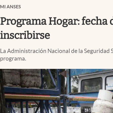
Infotechnology
MI ANSES
Clase
Programa Hogar: fecha 
Clima
Mundial 2026
inscribirse
Eventos Corporativos
La Administración Nacional de la Seguridad S
El Cronista Studio
programa.
Mediakit
abre en nueva pestaña