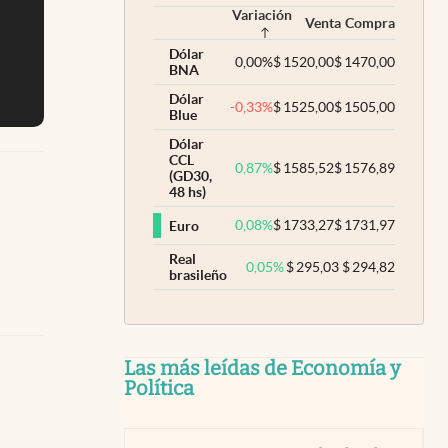
Variación
Venta
Compra
Dólar
0,00
%
$
1520,00
$
1470,00
BNA
Dólar
-0,33
%
$
1525,00
$
1505,00
Blue
Dólar
CCL
0,87
%
$
1585,52
$
1576,89
(GD30,
48 hs)
0,08
%
$
1733,27
$
1731,97
Euro
Real
0,05
%
$
295,03
$
294,82
brasileño
Las más leídas de Economía y
Política