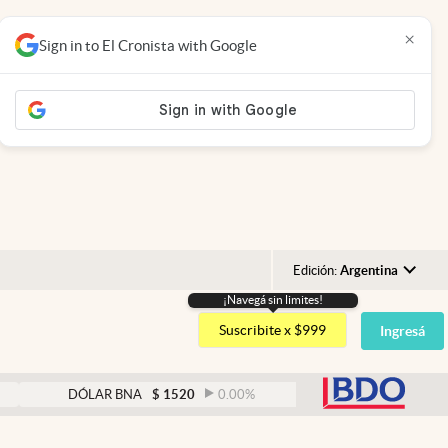
×
Sign in to El Cronista with Google
Edición:
Argentina
¡Navegá sin limites!
Argentina
Suscribite x $999
Ingresá
España
México
abre
DÓLAR BNA
$
1520
0.00
%
DÓLAR BLUE
$
1525
USA
Colombia