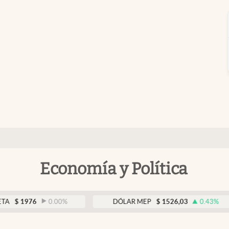
Economía y Política
76
0.00
%
DÓLAR MEP
$
1526,03
0.43
%