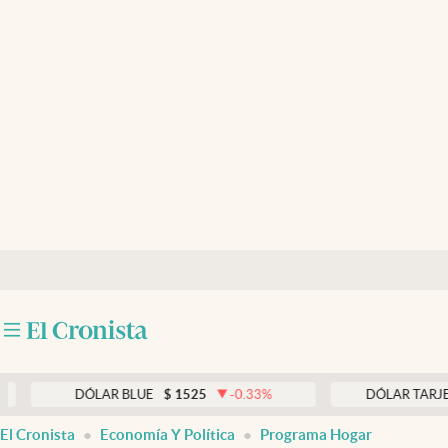
Últimas noticias
Dólar
Members
Economía y Política
Finanzas y Mercados
Mercados Online
Negocios
Columnistas
Otras secciones
DÓLAR BLUE
$
1525
-0.33
%
DÓLAR TARJETA
$
19
Apertura
El Cronista
Economía Y Política
Programa Hogar