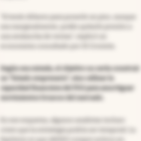
“Si tenés dólares para ponerle un piso, aunque
sea marginalmente, podés quitarle presión a
una avalancha de ventas”, explicó un
economista consultado por El Cronista.
Según esa mirada, el objetivo no sería construir
un “Estado empresario”, sino utilizar la
capacidad financiera del FGS para amortiguar
movimientos bruscos del mercado.
En ese esquema, algunos analistas incluso
creen que la estrategia podría ser temporal. La
hipótesis es que ANSES compre activos en