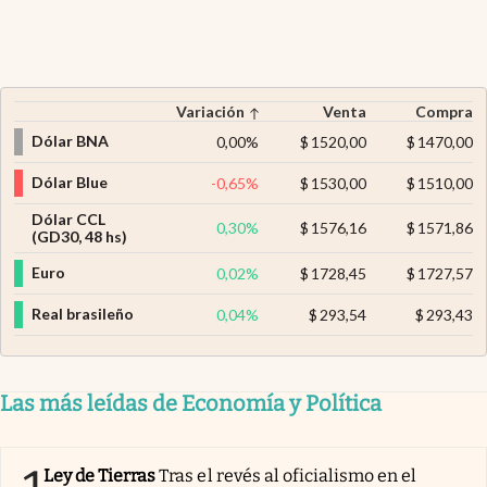
Variación
Venta
Compra
Dólar BNA
0,00
%
$
1520,00
$
1470,00
Dólar Blue
-0,65
%
$
1530,00
$
1510,00
Dólar CCL
0,30
%
$
1576,16
$
1571,86
(GD30, 48 hs)
Euro
0,02
%
$
1728,45
$
1727,57
Real brasileño
0,04
%
$
293,54
$
293,43
Las más leídas de Economía y Política
Ley de Tierras
Tras el revés al oficialismo en el