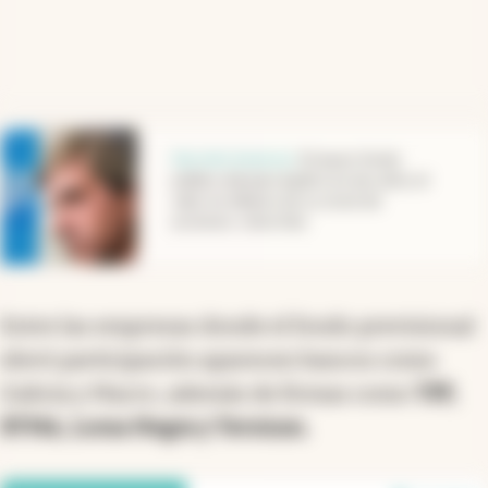
abre en nueva pestaña
Secreto inversor
.
El mayor fondo
público del país duplicó en dos años el
valor en dólares de su stock de
acciones: cómo hizo
Entre las empresas donde el fondo previsional
elevó participación aparecen bancos como
Galicia y Macro, además de firmas como
YPF,
BYMA, Loma Negra y Ternium.