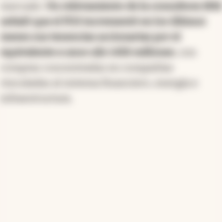
mercado.
Un relevamiento de la consultora 1816
señaló que el FGS incrementó en los últimos
meses sus tenencias accionarias por el
equivalente a unos u$s 1.426 millones
, con
compras concentradas en compañías
vinculadas al sistema financiero, energía e
infraestructura.