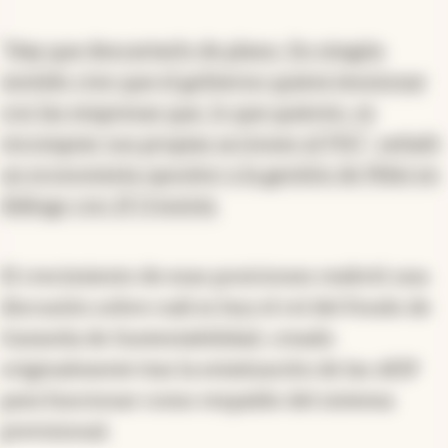
“Hay que descartarlo de plano. En ningún
sentido creo que el gobierno quiera tensionar
con las empresas que, lo que quieren, es
recomprar sus propias acciones al FSG”, señaló
un economista opositor a la gestión de Milei en
diálogo con
El Cronista
.
El crecimiento de esas posiciones reabrió una
discusión sobre cuál es hoy el rol del Fondo de
Garantía de Sustentabilidad, creado
originalmente tras la estatización de las AFJP
para funcionar como respaldo del sistema
previsional.