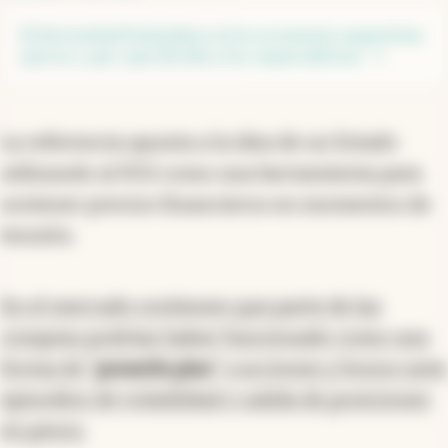
Enfermedad holandesa en la economía argentina:
qué es y por qué divide a los especialistas
La referencia apunta a la idea de un Estado
utilizando al FGS como una herramienta para
sostener precios financieros en momentos de
tensión.
En el mercado sostienen que parte de las
compras podrían haber funcionado como una
forma de “
ponerle piso
” a acciones y bonos ante
episodios de volatilidad o salida de posiciones
en pesos.