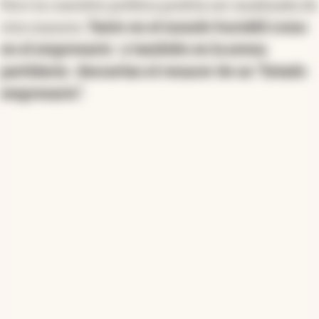
Pero la cuestión política podría ser analizada de
otra manera.
Tanto en el mundo bursátil como
en el empresario -y también en la arena
partidaria- descartan el renacer de un “Estado
empresario”.