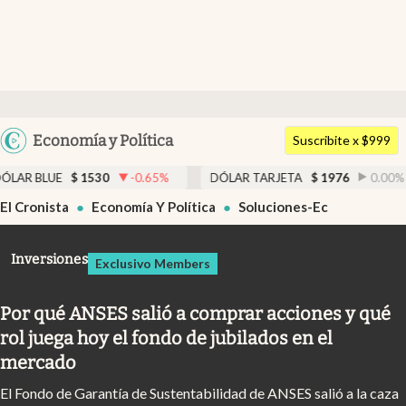
Últimas noticias
Dólar
Argentina
Economía y Política
Members
Suscribite x $999
España
Economía y Política
530
-0.65
%
DÓLAR TARJETA
$
1976
0.00
%
DÓLAR M
México
El Cronista
Economía Y Política
Soluciones-Ec
Finanzas y Mercados
USA
Mercados Online
Colombia
Inversiones
Exclusivo Members
Uruguay
Negocios
Por qué ANSES salió a comprar acciones y qué
Columnistas
rol juega hoy el fondo de jubilados en el
Otras secciones
mercado
Apertura
El Fondo de Garantía de Sustentabilidad de ANSES salió a la caza