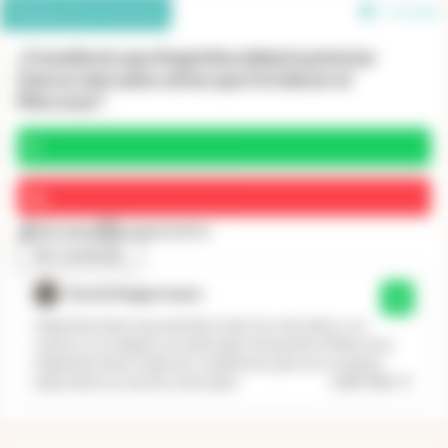
Debate de los lectores
7 en línea
¿Considerás que Argentina debería priorizar
nuevos mercados antes que fortalecer el
Mercosur?
Sí
No
32 votos
6 argumentos
Ver resultado
David Singermann
Sí
Argentina tiene que priorizar todos los mercados y no
casarse con ninguno en particular, incluyendo el Mercosur.
Argentina tiene todas las condiciones para ser un player
...
Leer más
importante en muchos mercados