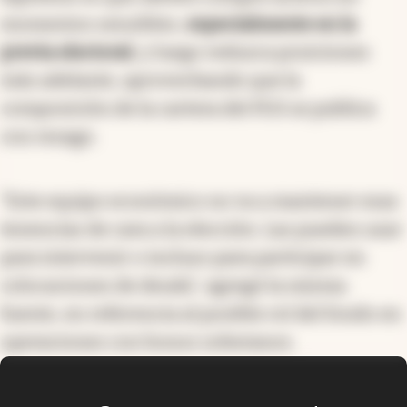
momentos sensibles,
especialmente en la
previa electoral
, y luego reduzca posiciones
más adelante, aprovechando que la
composición de la cartera del FGS se publica
con rezago.
“Este equipo económico no va a mantener esas
tenencias de cara a la elección. Las pueden usar
para intervenir o incluso para participar en
colocaciones de deuda”, agregó la misma
fuente, en referencia al posible rol del fondo en
operaciones con bonos soberanos.