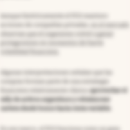
Aunque históricamente el FGS mantuvo
acciones de compañías privadas,
en el mercado
observan que el organismo volvió a ganar
protagonismo en momentos de fuerte
volatilidad financiera.
Algunas interpretaciones señalan que las
compras forman parte de una estrategia
financiera relativamente clásica:
aprovechar el
rally de activos argentinos y rebalancear
cartera desde bonos hacia renta variable.
En ese marco, el FGS funciona como un gran