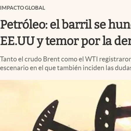
Infotechnology
IMPACTO GLOBAL
Clase
Petróleo: el barril se hu
Clima
Mundial 2026
EE.UU y temor por la d
Eventos Corporativos
Tanto el crudo Brent como el WTI registraron 
El Cronista Studio
escenario en el que también inciden las dud
Mediakit
abre en nueva pestaña