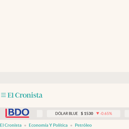
Últimas noticias
Dólar
Members
Economía y Política
Finanzas y Mercados
Mercados Online
Negocios
Columnistas
abre en nueva pestaña
Otras secciones
0
0.00
%
DÓLAR BLUE
$
1530
-0.65
%
DÓLAR
Apertura
El Cronista
Economía Y Política
Petróleo