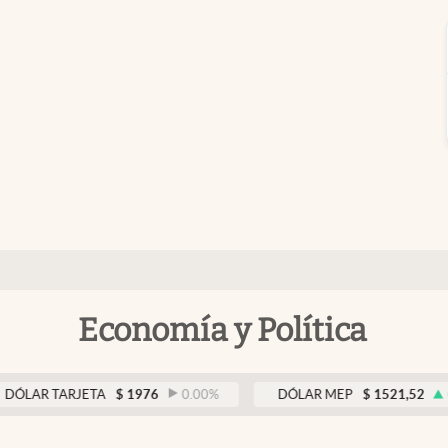
Economía y Política
 TARJETA
$
1976
0.00
%
DÓLAR MEP
$
1521,52
0.23
%