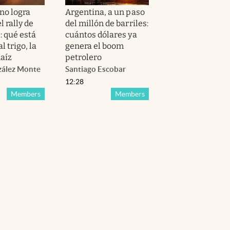
no logra
Argentina, a un paso
l rally de
del millón de barriles:
: qué está
cuántos dólares ya
l trigo, la
genera el boom
maíz
petrolero
zález Monte
Santiago Escobar
12:28
Members
Members