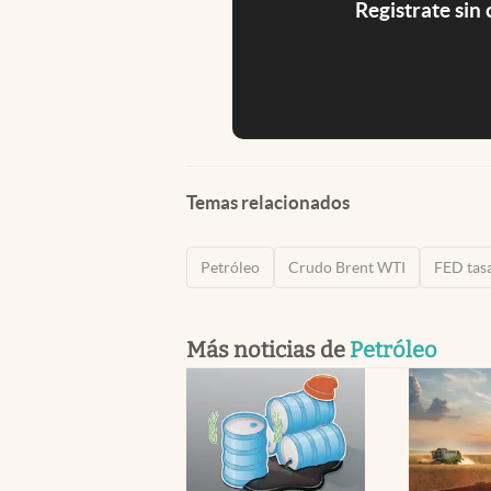
Registrate sin
Temas relacionados
Petróleo
Crudo Brent WTI
FED tasa
Más noticias de
Petróleo