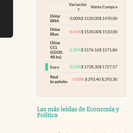
Variación
Venta
Compra
Dólar
0,00
%
$
1520,00
$
1470,00
BNA
Dólar
-0,65
%
$
1530,00
$
1510,00
Blue
Dólar
CCL
0,30
%
$
1576,16
$
1571,86
(GD30,
48 hs)
0,02
%
$
1728,30
$
1727,57
Euro
Real
-0,00
%
$
293,40
$
293,30
brasileño
Las más leídas de Economía y
Política