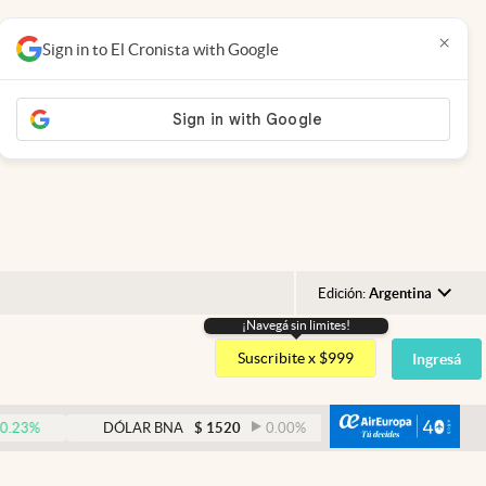
×
Sign in to El Cronista with Google
Edición:
Argentina
¡Navegá sin limites!
Argentina
Suscribite x $999
Ingresá
España
México
abre
DÓLAR BNA
$
1520
0.00
%
DÓLAR BLUE
$
1530
USA
Colombia