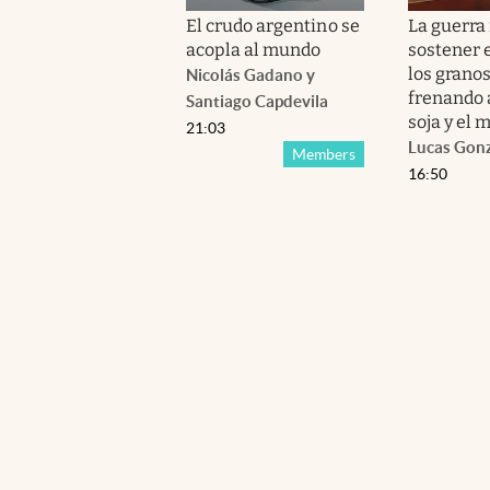
El crudo argentino se
La guerra 
acopla al mundo
sostener e
los granos
Nicolás Gadano
y
frenando a
Santiago Capdevila
soja y el 
21:03
Lucas Gon
Members
16:50