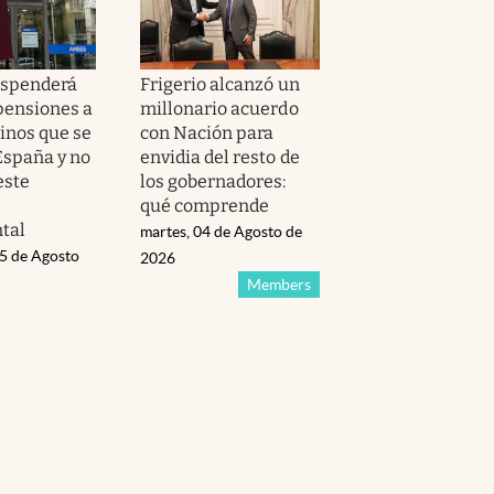
spenderá
Frigerio alcanzó un
 pensiones a
millonario acuerdo
tinos que se
con Nación para
spaña y no
envidia del resto de
este
los gobernadores:
qué comprende
tal
martes, 04 de Agosto de
05 de Agosto
2026
Members