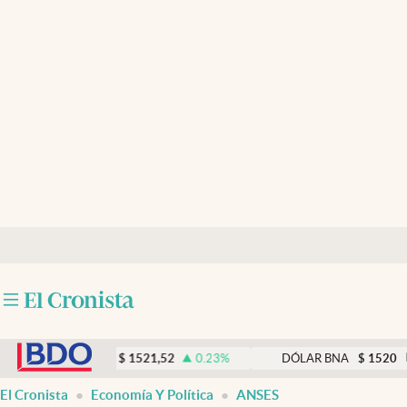
Últimas noticias
Dólar
Members
Economía y Política
Finanzas y Mercados
Mercados Online
Negocios
Columnistas
abre en nueva pestaña
Otras secciones
DÓLAR MEP
$
1521,52
0.23
%
DÓLAR BNA
$
1520
0.00
Apertura
El Cronista
Economía Y Política
ANSES