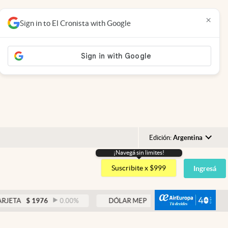
×
Sign in to El Cronista with Google
Edición:
Argentina
¡Navegá sin limites!
Argentina
Suscribite x $999
Ingresá
España
México
abre
A
$
1976
0.00
%
DÓLAR MEP
$
1521,52
0.23
%
USA
Colombia