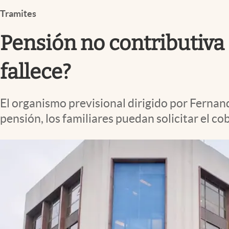
Infotechnology
Tramites
Clase
Pensión no contributiva
Clima
Mundial 2026
fallece?
Eventos Corporativos
El organismo previsional dirigido por Fernand
El Cronista Studio
pensión, los familiares puedan solicitar el c
Mediakit
abre en nueva pestaña