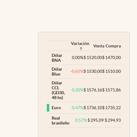
Variación
Venta
Compra
Dólar
0,00
%
$
1520,00
$
1470,00
BNA
Dólar
-0,65
%
$
1530,00
$
1510,00
Blue
Dólar
CCL
0,30
%
$
1576,16
$
1571,86
(GD30,
48 hs)
0,47
%
$
1736,10
$
1735,22
Euro
Real
0,57
%
$
295,09
$
294,93
brasileño