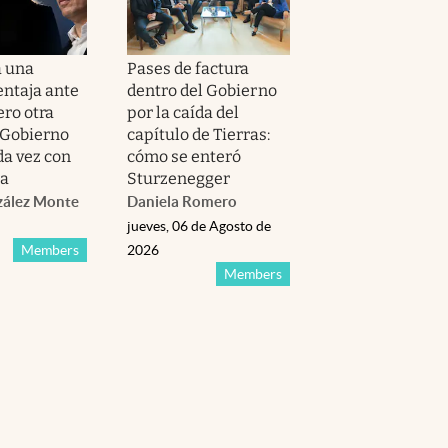
a una
Pases de factura
ntaja ante
dentro del Gobierno
ero otra
por la caída del
l Gobierno
capítulo de Tierras:
a vez con
cómo se enteró
za
Sturzenegger
zález Monte
Daniela Romero
jueves, 06 de Agosto de
Members
2026
Members