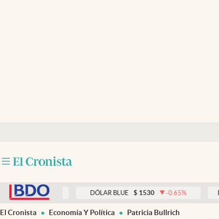
Últimas noticias
Dólar
Members
Economía y Política
Finanzas y Mercados
Mercados Online
Negocios
Columnistas
abre en nueva pestaña
Otras secciones
0.00
%
DÓLAR BLUE
$
1530
-0.65
%
DÓLAR 
Apertura
El Cronista
Economía Y Política
Patricia Bullrich