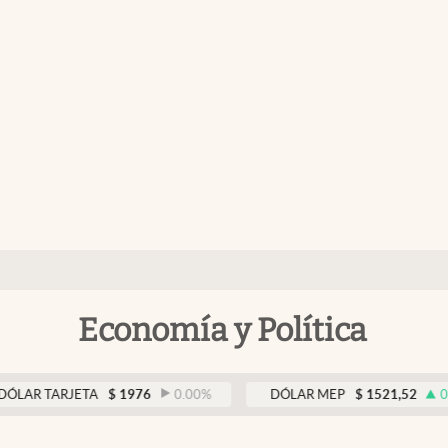
Economía y Política
TARJETA
$
1976
0.00
%
DÓLAR MEP
$
1521,52
0.23
%