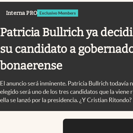
Infotechnology
Interna PRO
Exclusivo Members
Clase
Clima
Patricia Bullrich ya decid
Mundial 2026
su candidato a gobernad
Eventos Corporativos
El Cronista Studio
bonaerense
Mediakit
abre en nueva pestaña
El anuncio será inminente. Patricia Bullrich todavía n
elegido será uno de los tres candidatos que la viene
ella se lanzó por la presidencia. ¿Y Cristian Ritondo?