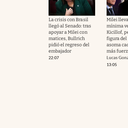
La crisis con Brasil
Milei llev
llegó al Senado: tras
mínima ve
apoyar a Milei con
Kicillof, p
matices, Bullrich
figura de
pidió el regreso del
asoma cad
embajador
más fuer
Lucas Gon
22:07
13:05