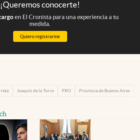
¡Queremos conocerte!
 cargo
en El Cronista para una experiencia a tu
medida.
Quiero registrarme
rreta
Joaquín de la Torre
PRO
Provincia de Buenos Aires
ich