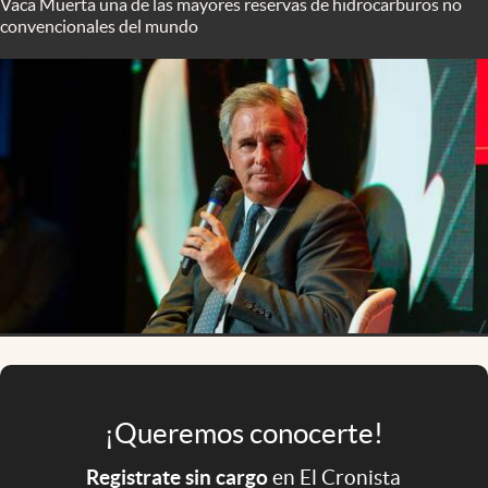
Vaca Muerta una de las mayores reservas de hidrocarburos no
Infotechnology
convencionales del mundo
Clase
Clima
Mundial 2026
Eventos Corporativos
El Cronista Studio
Mediakit
abre en nueva pestaña
Argentina
¡Queremos conocerte!
Registrate sin cargo
en El Cronista