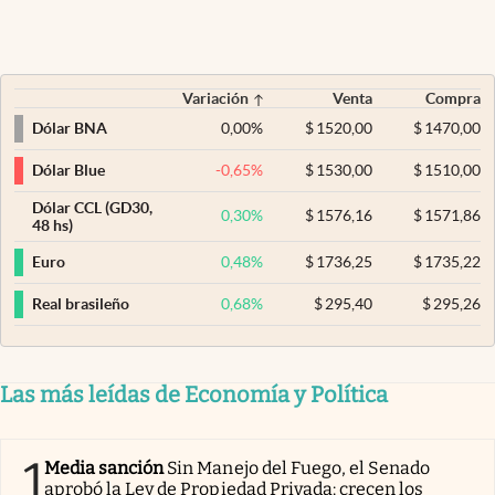
Variación
Venta
Compra
0,00
%
$
1520,00
$
1470,00
Dólar BNA
-0,65
%
$
1530,00
$
1510,00
Dólar Blue
Dólar CCL (GD30,
0,30
%
$
1576,16
$
1571,86
48 hs)
0,48
%
$
1736,25
$
1735,22
Euro
0,68
%
$
295,40
$
295,26
Real brasileño
Las más leídas de Economía y Política
1
Media sanción
Sin Manejo del Fuego, el Senado
aprobó la Ley de Propiedad Privada: crecen los