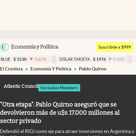
Últimas noticias
Dólar
Argentina
Economía y Política
Members
Suscribite x $999
España
Economía y Política
0
-0.65
%
DÓLAR TARJETA
$
1976
0.00
%
DÓLAR MEP
México
El Cronista
Economía Y Política
Pablo Quirno
Finanzas y Mercados
USA
Mercados Online
Colombia
Atlantic Council
Exclusivo Members
Uruguay
Negocios
“Otra etapa”: Pablo Quirno aseguró que se
Columnistas
devolvieron más de u$s 17.000 millones al
Otras secciones
sector privado
Apertura
Defendió el RIGI como eje para atraer inversiones en Argentina y