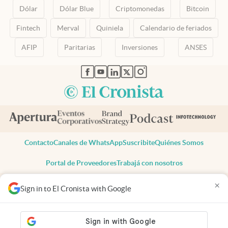
Dólar
Dólar Blue
Criptomonedas
Bitcoin
Fintech
Merval
Quiniela
Calendario de feriados
AFIP
Paritarias
Inversiones
ANSES
abre en nueva pestaña
abre en nueva pestaña
abre en nueva pestaña
abre en nueva pestaña
abre en nueva pestaña
Contacto
Canales de WhatsApp
Suscribite
Quiénes Somos
Portal de Proveedores
Trabajá con nosotros
Copyright 2025 cronista.com
×
Sign in to El Cronista with Google
Todos los derechos reservados
Términos y condiciones
Privacidad
Consentimiento