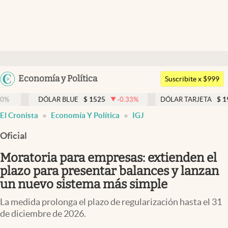
Últimas noticias
Dólar
Argentina
Economía y Política
Members
Suscribite x $999
España
Economía y Política
DÓLAR BLUE
$
1525
-0.33
%
DÓLAR TARJETA
$
1976
0.0
México
El Cronista
Economía Y Política
IGJ
Finanzas y Mercados
USA
Oficial
Mercados Online
Colombia
Uruguay
Moratoria para empresas: extienden el
Negocios
plazo para presentar balances y lanzan
Columnistas
un nuevo sistema más simple
Otras secciones
La medida prolonga el plazo de regularización hasta el 31
de diciembre de 2026.
Apertura