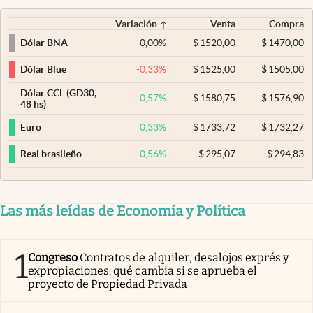
Variación
Venta
Compra
0,00
%
$
1520,00
$
1470,00
Dólar BNA
-0,33
%
$
1525,00
$
1505,00
Dólar Blue
Dólar CCL (GD30,
0,57
%
$
1580,75
$
1576,90
48 hs)
0,33
%
$
1733,72
$
1732,27
Euro
0,56
%
$
295,07
$
294,83
Real brasileño
Las más leídas de Economía y Política
1
Congreso
Contratos de alquiler, desalojos exprés y
expropiaciones: qué cambia si se aprueba el
proyecto de Propiedad Privada