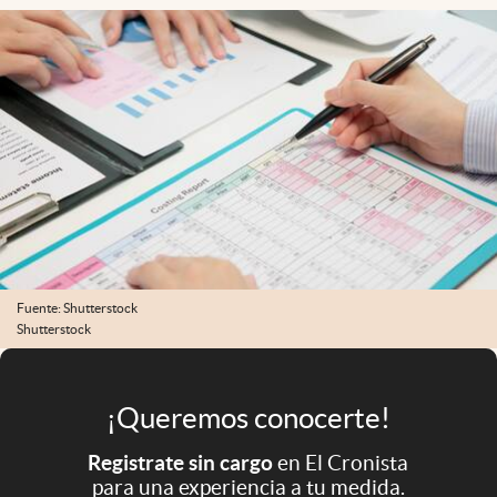
Infotechnology
Clase
Clima
Mundial 2026
Eventos Corporativos
El Cronista Studio
Mediakit
abre en nueva pestaña
Fuente: Shutterstock
Argentina
Shutterstock
¡Queremos conocerte!
Registrate sin cargo
en El Cronista
para una experiencia a tu medida.