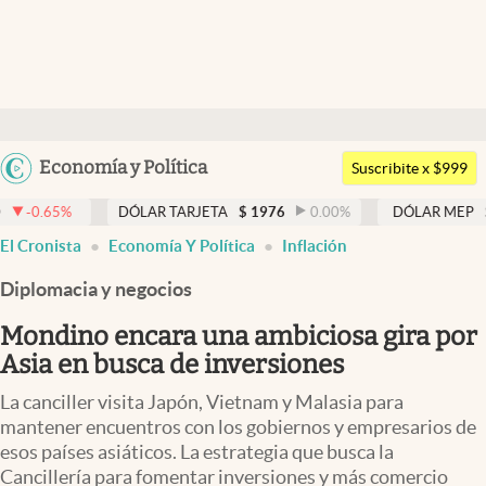
Últimas noticias
Dólar
Argentina
Economía y Política
Members
Suscribite x $999
España
Economía y Política
DÓLAR TARJETA
$
1976
0.00
%
DÓLAR MEP
$
1520,93
México
El Cronista
Economía Y Política
Inflación
Finanzas y Mercados
USA
Diplomacia y negocios
Mercados Online
Colombia
Uruguay
Mondino encara una ambiciosa gira por
Negocios
Asia en busca de inversiones
Columnistas
La canciller visita Japón, Vietnam y Malasia para
Otras secciones
mantener encuentros con los gobiernos y empresarios de
esos países asiáticos. La estrategia que busca la
Apertura
Cancillería para fomentar inversiones y más comercio