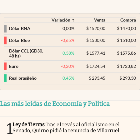
Variación
Venta
Compra
0,00
%
$
1520,00
$
1470,00
Dólar BNA
-0,65
%
$
1530,00
$
1510,00
Dólar Blue
Dólar CCL (GD30,
0,38
%
$
1577,41
$
1575,86
48 hs)
-0,20
%
$
1724,54
$
1723,82
Euro
0,45
%
$
293,45
$
293,30
Real brasileño
Las más leídas de Economía y Política
1
Ley de Tierras
Tras el revés al oficialismo en el
Senado, Quirno pidió la renuncia de Villarruel