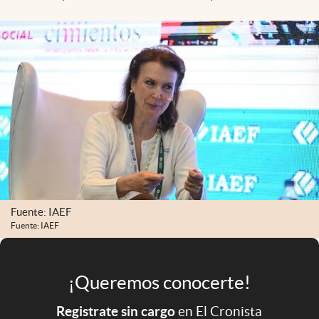
Infotechnology
Clase
Clima
Mundial 2026
Eventos Corporativos
El Cronista Studio
Mediakit
abre en nueva pestaña
Argentina
Fuente: IAEF
Fuente: IAEF
¡Queremos conocerte!
Registrate sin cargo
en El Cronista