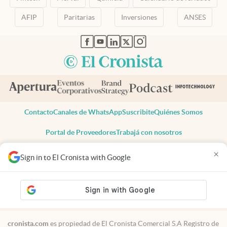
AFIP
Paritarias
Inversiones
ANSES
abre en nueva pestaña
abre en nueva pestaña
abre en nueva pestaña
abre en nueva pestaña
abre en nueva pestaña
Contacto
Canales de WhatsApp
Suscribite
Quiénes Somos
Portal de Proveedores
Trabajá con nosotros
Copyright 2025 cronista.com
×
Sign in to El Cronista with Google
Todos los derechos reservados
Términos y condiciones
Privacidad
Consentimiento
Tel:
+54 11 7078-3270
cronista.com
es propiedad de El Cronista Comercial S.A Registro de