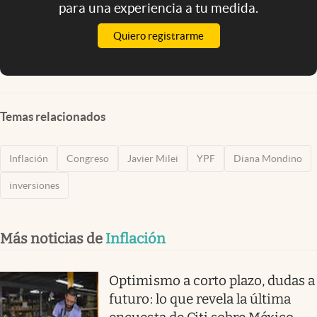
para una experiencia a tu medida.
Quiero registrarme
Temas relacionados
Inflación
Congreso
Javier Milei
YPF
Diana Mondino
inversiones
Más noticias de
Inflación
Optimismo a corto plazo, dudas a
futuro: lo que revela la última