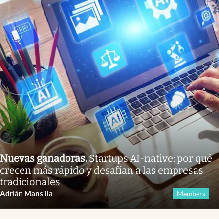
Nuevas ganadoras
.
Startups AI-native: por qué
crecen más rápido y desafían a las empresas
tradicionales
Adrián Mansilla
Members