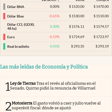
0,00
%
$
1520,00
$
1470,00
Dólar BNA
-0,65
%
$
1530,00
$
1510,00
Dólar Blue
Dólar CCL (GD30,
0,30
%
$
1576,11
$
1574,57
48 hs)
-0,19
%
$
1724,69
$
1723,97
Euro
0,41
%
$
293,35
$
293,19
Real brasileño
Las más leídas de Economía y Política
1
Ley de Tierras
Tras el revés al oficialismo en el
Senado, Quirno pidió la renuncia de Villarruel
2
Motosierra
El gasto volvió a caer y julio vuelve al
superávit fiscal: dónde se ajustó