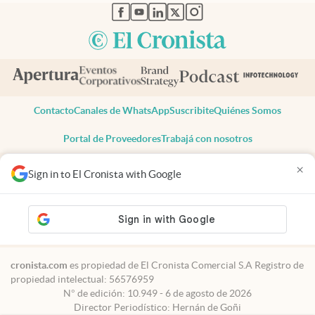
abre en nueva pestaña
abre en nueva pestaña
abre en nueva pestaña
abre en nueva pestaña
abre en nueva pestaña
Contacto
Canales de WhatsApp
Suscribite
Quiénes Somos
Portal de Proveedores
Trabajá con nosotros
Copyright 2025 cronista.com
×
Sign in to El Cronista with Google
Todos los derechos reservados
Términos y condiciones
Privacidad
Consentimiento
Tel:
+54 11 7078-3270
cronista.com
es propiedad de El Cronista Comercial S.A Registro de
propiedad intelectual: 56576959
N° de edición: 10.949 - 6 de agosto de 2026
Director Periodístico: Hernán de Goñi