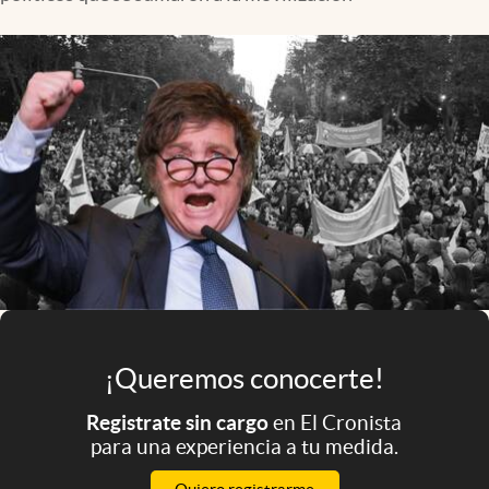
Infotechnology
Clase
Clima
Mundial 2026
Eventos Corporativos
El Cronista Studio
Mediakit
abre en nueva pestaña
Argentina
¡Queremos conocerte!
Registrate sin cargo
en El Cronista
para una experiencia a tu medida.