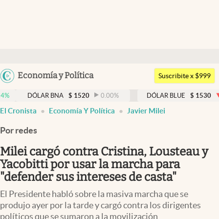
Últimas noticias
Dólar
Argentina
Economía y Política
Members
Suscribite x $999
España
Economía y Política
ÓLAR BNA
$
1520
0.00
%
DÓLAR BLUE
$
1530
-0.65
%
México
El Cronista
Economía Y Política
Javier Milei
Finanzas y Mercados
USA
Por redes
Mercados Online
Colombia
Uruguay
Milei cargó contra Cristina, Lousteau y
Negocios
Yacobitti por usar la marcha para
Columnistas
"defender sus intereses de casta"
Otras secciones
El Presidente habló sobre la masiva marcha que se
produjo ayer por la tarde y cargó contra los dirigentes
Apertura
políticos que se sumaron a la movilización