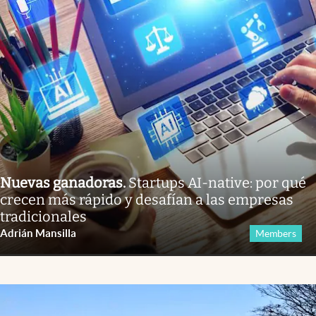
Nuevas ganadoras
.
Startups AI-native: por qué
crecen más rápido y desafían a las empresas
tradicionales
Adrián Mansilla
Members