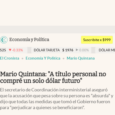
Últimas noticias
Dólar
Argentina
Economía y Política
Members
Suscribite x $999
España
Economía y Política
DÓLAR TARJETA
$
1976
0.00
%
DÓLAR MEP
$
1526,03
México
El Cronista
Economía Y Política
Mario Quintana
Finanzas y Mercados
USA
Mercados Online
Colombia
Mario Quintana: "A título personal no
Uruguay
Negocios
compré un solo dólar futuro"
Columnistas
El secretario de Coordinación interministerial aseguró
que la acusación que pesa sobre su persona es "absurda" y
Otras secciones
dijo que todas las medidas que tomó el Gobierno fueron
para "perjudicar a quienes se beneficiaron".
Apertura