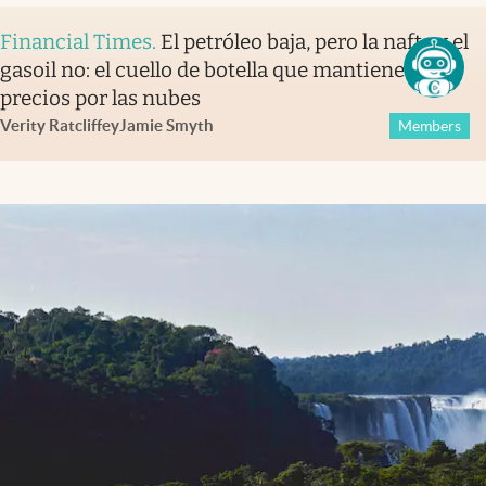
Financial Times
.
El petróleo baja, pero la nafta y el
gasoil no: el cuello de botella que mantiene los
precios por las nubes
Verity Ratcliffe
y
Jamie Smyth
Members