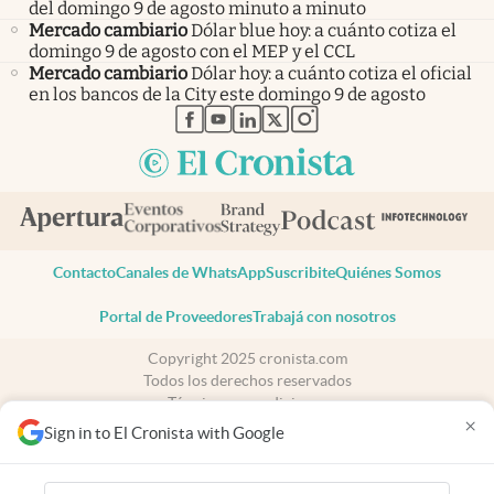
del domingo 9 de agosto minuto a minuto
Mercado cambiario
Dólar blue hoy: a cuánto cotiza el
domingo 9 de agosto con el MEP y el CCL
Mercado cambiario
Dólar hoy: a cuánto cotiza el oficial
en los bancos de la City este domingo 9 de agosto
abre en nueva pestaña
abre en nueva pestaña
abre en nueva pestaña
abre en nueva pestaña
abre en nueva pestaña
Contacto
Canales de WhatsApp
Suscribite
Quiénes Somos
Portal de Proveedores
Trabajá con nosotros
Copyright 2025 cronista.com
Todos los derechos reservados
Términos y condiciones
×
Privacidad
Sign in to El Cronista with Google
Consentimiento
Tel:
+54 11 7078-3270