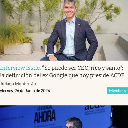
Infotechnology
Clase
Clima
Mundial 2026
Eventos Corporativos
El Cronista Studio
Interview Issue
.
“Se puede ser CEO, rico y santo”:
Mediakit
la definición del ex Google que hoy preside ACDE
abre en nueva pestaña
Juliana Monferrán
Argentina
viernes, 26 de Junio de 2026
Members