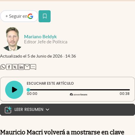
+
Seguir
en
abre en nueva pestaña
Mariano Beldyk
Editor Jefe de Política
Actualizado el
5 de Junio de 2026
14:36
abre en nueva pestaña
abre en nueva pestaña
abre en nueva pestaña
abre en nueva pestaña
ESCUCHAR ESTE ARTÍCULO
Tiempo transcurrido: 0 segundos
Du
00:00
00:38
LEER RESUMEN
Macri desembarca en la Región Centro para
ordenar al PRO tras un mensaje directo a Milei.
Mauricio Macri volverá a mostrarse en clave
Mauricio Macri iniciará un tour en la Región Centro