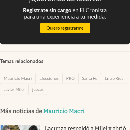
Registrate sin cargo
en El Cronista
para una experiencia a tu medida.
Quiero registrarme
Temas relacionados
Mauricio Macri
Elecciones
PRO
Santa Fe
Entre Ríos
Javier Milei
jueces
Más noticias de
Mauricio Macri
Lacunza respaldó a Milei y abrió