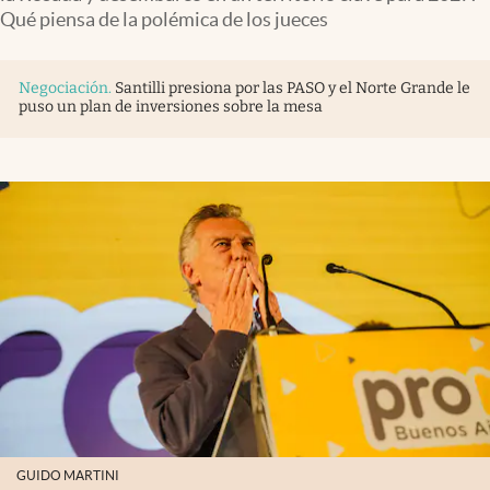
Infotechnology
Qué piensa de la polémica de los jueces
Clase
Negociación
.
Santilli presiona por las PASO y el Norte Grande le
Clima
puso un plan de inversiones sobre la mesa
Mundial 2026
Eventos Corporativos
El Cronista Studio
Mediakit
abre en nueva pestaña
Argentina
GUIDO MARTINI