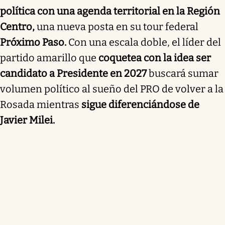
política con una agenda territorial en la Región
con el objetivo de reorganizar el PRO y reforzar su
posición como posible candidato presidencial en
Centro,
una nueva posta en su tour federal
2027. Comenzará en Paraná, donde se reunirá con el
Próximo Paso.
Con una escala doble, el líder del
gobernador de Entre Ríos, Rogelio Frigerio, y luego
partido amarillo que
coquetea con la idea ser
visitará Santa Fe. El evento central, "Próximo Paso
Centro", incluirá encuentros de diferentes sectores
candidato a Presidente en 2027
buscará sumar
del PRO y contará con discursos de figuras clave.
volumen político al sueño del PRO de volver a la
Macri busca consolidar su liderazgo en un contexto
Rosada mientras
sigue diferenciándose de
de reordenamiento interno y reafirmar la
Javier Milei.
importancia del institucionalismo republicano,
enfatizando que "hay que defender la independencia
de los poderes".
Resumen generado con inteligencia artificial