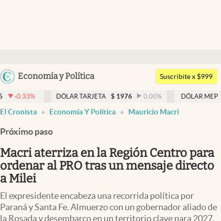
Últimas noticias
Dólar
Argentina
Economía y Política
Members
Suscribite x $999
España
Economía y Política
DÓLAR TARJETA
$
1976
0.00
%
DÓLAR MEP
$
1526,03
México
abre en nueva pestaña
El Cronista
Economía Y Política
Mauricio Macri
Finanzas y Mercados
USA
Próximo paso
Mercados Online
Colombia
Uruguay
Macri aterriza en la Región Centro para
Negocios
ordenar al PRO tras un mensaje directo
Columnistas
a Milei
Otras secciones
El expresidente encabeza una recorrida política por
Paraná y Santa Fe. Almuerzo con un gobernador aliado de
Apertura
la Rosada y desembarco en un territorio clave para 2027.