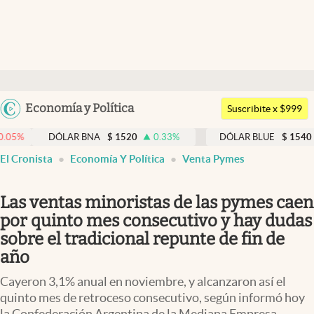
Últimas noticias
Dólar
Argentina
Economía y Política
Members
Suscribite x $999
España
Economía y Política
DÓLAR BNA
$
1520
0.33
%
DÓLAR BLUE
$
1540
-0.32
%
México
El Cronista
Economía Y Política
Venta Pymes
Finanzas y Mercados
USA
Mercados Online
Colombia
Las ventas minoristas de las pymes caen
Uruguay
Negocios
por quinto mes consecutivo y hay dudas
sobre el tradicional repunte de fin de
Columnistas
año
Otras secciones
Cayeron 3,1% anual en noviembre, y alcanzaron así el
Apertura
quinto mes de retroceso consecutivo, según informó hoy
la Confederación Argentina de la Mediana Empresa