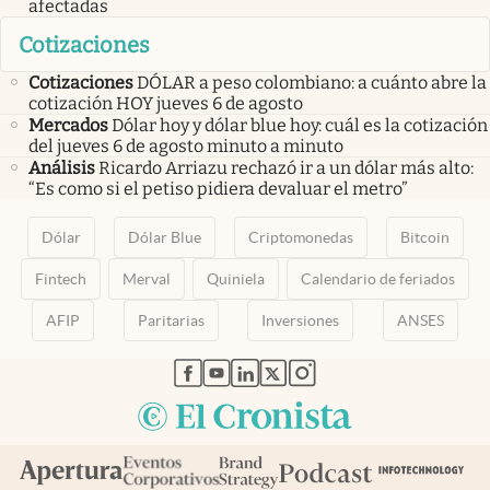
afectadas
Cotizaciones
Cotizaciones
DÓLAR a peso colombiano: a cuánto abre la
cotización HOY jueves 6 de agosto
Mercados
Dólar hoy y dólar blue hoy: cuál es la cotización
del jueves 6 de agosto minuto a minuto
Análisis
Ricardo Arriazu rechazó ir a un dólar más alto:
“Es como si el petiso pidiera devaluar el metro”
Dólar
Dólar Blue
Criptomonedas
Bitcoin
Fintech
Merval
Quiniela
Calendario de feriados
AFIP
Paritarias
Inversiones
ANSES
abre en nueva pestaña
abre en nueva pestaña
abre en nueva pestaña
abre en nueva pestaña
abre en nueva pestaña