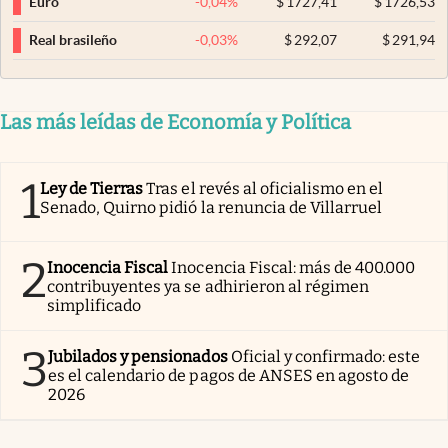
-0,04
%
$
1727,41
$
1726,53
Euro
-0,03
%
$
292,07
$
291,94
Real brasileño
Las más leídas de Economía y Política
1
Ley de Tierras
Tras el revés al oficialismo en el
Senado, Quirno pidió la renuncia de Villarruel
2
Inocencia Fiscal
Inocencia Fiscal: más de 400.000
contribuyentes ya se adhirieron al régimen
simplificado
3
Jubilados y pensionados
Oficial y confirmado: este
es el calendario de pagos de ANSES en agosto de
2026