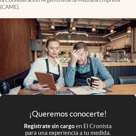
Infotechnology
(CAME).
Clase
Clima
Mundial 2026
Eventos Corporativos
El Cronista Studio
Mediakit
abre en nueva pestaña
Argentina
¡Queremos conocerte!
Registrate sin cargo
en El Cronista
para una experiencia a tu medida.